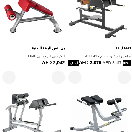
1441 لياقة
بي اتش للياقة البدنية
مقعد رفع غلوت هام - 41FF94
الكرسي الروماني L840
AED 2,042
AED 3,075
AED 3,417
10% ايقاف