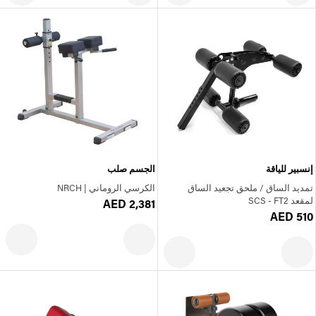
إنسبير للياقة
الجسم صلب
تمديد الساق / ملحق تجعيد الساق
الكرسي الروماني | NRCH
لمقعد SCS - FT2
AED 2,381
AED 510