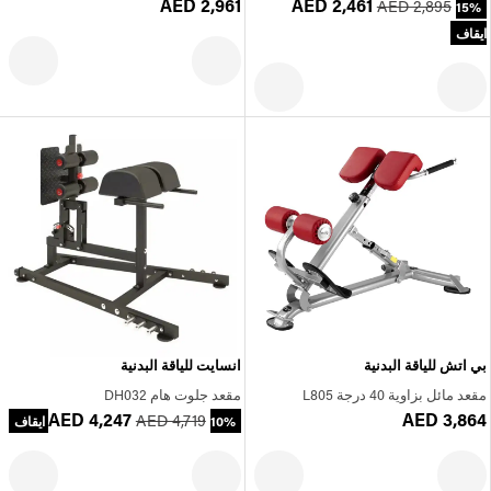
AED 2,961
AED 2,461
AED 2,895
15%
ايقاف
بي اتش للياقة البدنية
انسايت للياقة البدنية
مقعد مائل بزاوية 40 درجة L805
مقعد جلوت هام DH032
AED 4,247
AED 3,864
AED 4,719
10% ايقاف