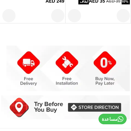
AED 249
AED 35
AED 39
10% ايقاف
مساعدة