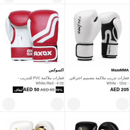
MaxxMMA
اكسوكس
قفازات تدريب ملاكمة بتصميم احترافي
قفازات ملاكمة PVC للتدريب -
White/Red - 4 Oz
- White - 12oz
AED 50
AED 205
AED 59
15% ايقاف