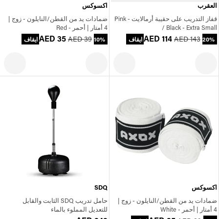
العقرب
اكسوكس
قفاز التدريب على حقيبة أرمالايت - Pink
ضمادات يد من القطن/النايلون - زوج |
/ Black - Extra Small
4 أمتار | أحمر - Red
AED 35
AED 114
AED 39
AED 143
20% ايقاف
10% ايقاف
اكسوكس
SDQ
ضمادات يد من القطن/النايلون - زوج |
حامل تدريب SDQ الثابت والقابل
4 أمتار | أحمر - White
للتعديل المملوء بالماء