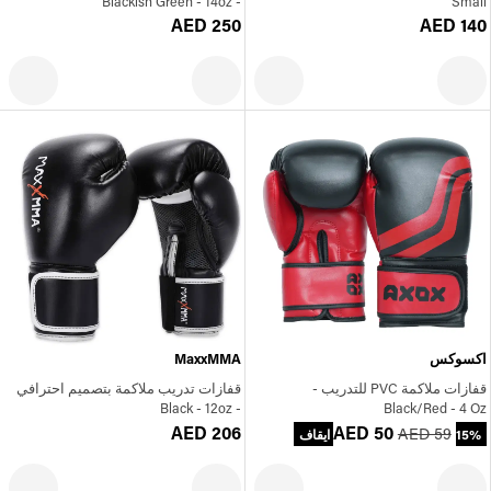
- Blackish Green - 14oz
Small
AED 250
AED 140
اكسوكس
MaxxMMA
قفازات ملاكمة PVC للتدريب -
قفازات تدريب ملاكمة بتصميم احترافي
- Black - 12oz
Black/Red - 4 Oz
AED 206
AED 50
AED 59
15% ايقاف