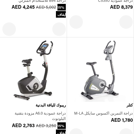
دراجة عمودية C535U
دراجة B94 للاستخدام المنزلي
AED 4,245
AED 8,379
AED 5,002
15%
ايقاف
كتلر
ريبوك للياقة البدنية
دراجة التمرين اكسوس سايكل M-LA
دراجة عمودية A6.0 مزودة بتقنية
البلوتوث
AED 1,780
AED 2,763
AED 3,250
15%
ايقاف