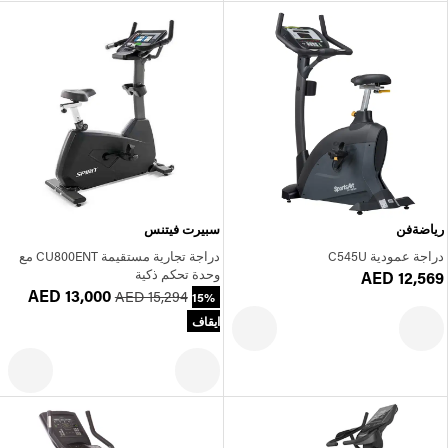
رياضةفن
سبيرت فيتنس
دراجة عمودية C545U
دراجة تجارية مستقيمة CU800ENT مع
وحدة تحكم ذكية
AED 12,569
AED 13,000
AED 15,294
15%
ايقاف