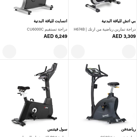
بي اتش للياقة البدنية
انسايت للياقة البدنية
دراجة تمارين رياضية من ارتك | H674B
دراجة تستقيم CU6000C
AED 6,249
AED 3,309
رياضةفن
سول فيتنس