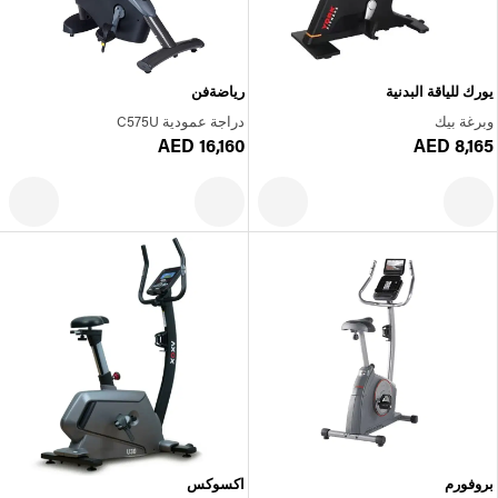
يورك للياقة البدنية
رياضةفن
وبرغة بيك
دراجة عمودية C575U
AED 16,160
AED 8,165
بروفورم
اكسوكس