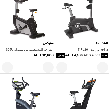
1441 لياقة
ستيكس
دراجة يورايت - 41Fle26
الدراجة المستقيمة من سلسلة S25U
AED 12,600
AED 4,106
AED 4,562
10% ايقاف