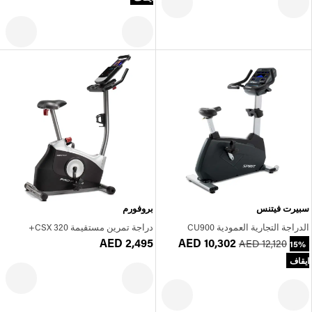
سبيرت فيتنس
بروفورم
الدراجة التجارية العمودية CU900
دراجة تمرين مستقيمة 320 CSX+
AED 2,495
AED 10,302
AED 12,120
15%
ايقاف