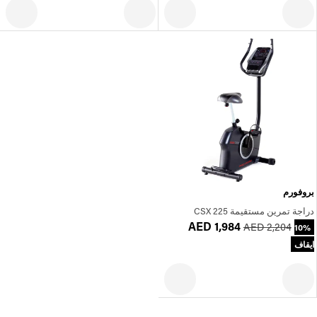
بروفورم
دراجة تمرين مستقيمة 225 CSX
AED 1,984
AED 2,204
10%
ايقاف