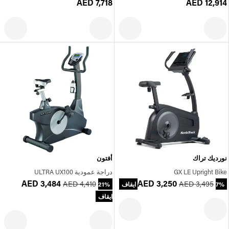
AED 7,718
AED 12,914
نورديك تراك
أفتون
GX LE Upright Bike
دراجة عمودية ULTRA UX100
AED 3,484
AED 3,250
AED 4,410
AED 3,495
7% ايقاف
21%
ايقاف