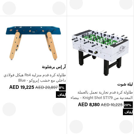
آر إس برشلونة
طاولة كرة قدم منزلية Rs4 هيكل فولاذي
داخلي مع خشب إيروكو - Blue
ليلة شوت
AED 19,225
AED 20,897
8%
طاولة كرة قدم تجارية تعمل بالعملة
ايقاف
المعدنية من Knight Shot ST179 - بيضاء
AED 8,180
AED 10,225
20%
ايقاف