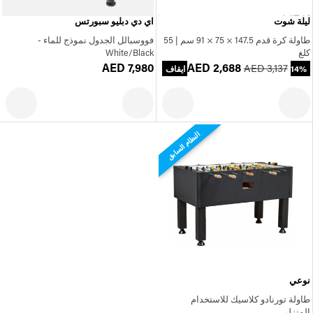
ليلة شوت
اي دي دبليو سبورتس
طاولة كرة قدم 147.5 × 75 × 91 سم | 55
فووسبالل الجدول نموذج للماء -
كلغ
White/Black
AED 7,980
AED 2,688
AED 3,137
14% ايقاف
النظام السابق
نوعي
طاولة تورنادو كلاسيك للاستخدام
المنزلي