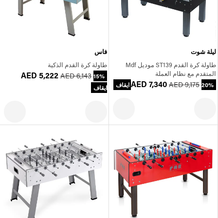
ليلة شوت
فاس
طاولة كرة القدم ST139 موديل Mdf
طاولة كرة القدم الذكية
المتقدم مع نظام العملة
AED 5,222
AED 6,143
15%
AED 7,340
AED 9,175
20% ايقاف
ايقاف