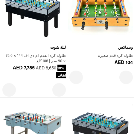
وينماكس
ليلة شوت
طاولة كرة قدم صغيرة
طاولة كرة القدم ام دي اف 144 × 75.6
× 90 سم | 108 كلغ
AED 104
AED 7,785
AED 8,650
10%
ايقاف