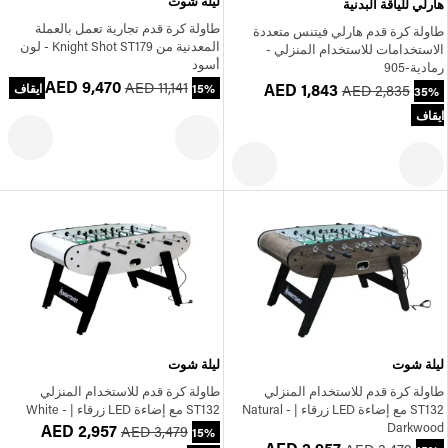
ليلة شوت
هارلي للياقة البدنية
طاولة كرة قدم تجارية تعمل بالعملة
طاولة كرة قدم هارلي فيتنس متعددة
المعدنية من Knight Shot ST179 - لون
الاستخدامات للاستخدام المنزلي -
أسود
رمادية-905
AED 9,470
AED 11,141
AED 1,843
15% ايقاف
AED 2,835
35%
ايقاف
ليلة شوت
ليلة شوت
طاولة كرة قدم للاستخدام المنزلي
طاولة كرة قدم للاستخدام المنزلي
ST132 مع إضاءة LED زرقاء | - Natural
ST132 مع إضاءة LED زرقاء | - White
Darkwood
AED 2,957
AED 3,479
15%