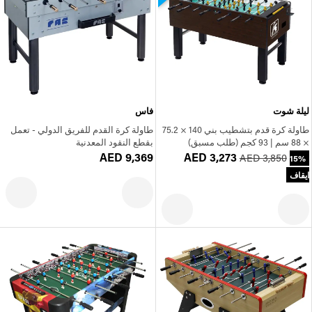
ليلة شوت
فاس
طاولة كرة قدم بتشطيب بني 140 × 75.2
طاولة كرة القدم للفريق الدولي - تعمل
× 88 سم | 93 كجم (طلب مسبق)
بقطع النقود المعدنية
AED 9,369
AED 3,273
AED 3,850
15%
ايقاف