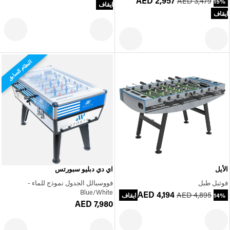
AED 2,957
AED 3,479
15%
ايقاف
ايقاف
النظام السابق
الأيل
اي دي دبليو سبورتس
فوثبل طبل
فووسبالل الجدول نموذج للماء -
Blue/White
AED 4,194
AED 4,895
14% ايقاف
AED 7,980