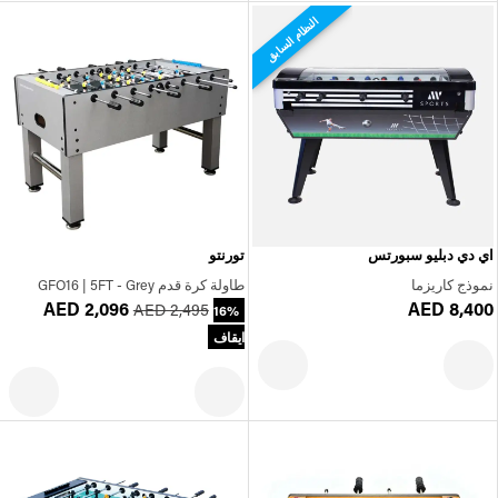
النظام السابق
اي دي دبليو سبورتس
تورنتو
نموذج كاريزما
طاولة كرة قدم GFO16 | 5FT - Grey
AED 2,096
AED 8,400
AED 2,495
16%
ايقاف