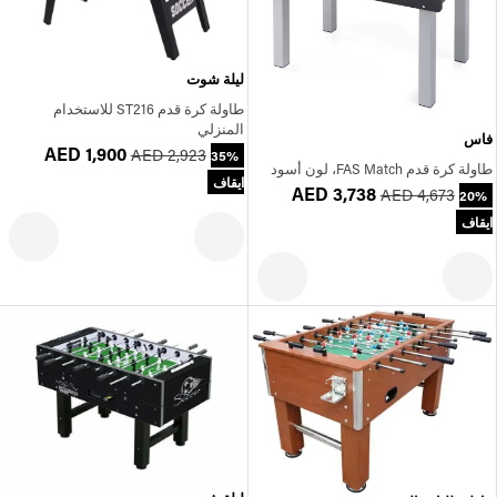
ليلة شوت
طاولة كرة قدم ST216 للاستخدام
المنزلي
فاس
AED 1,900
AED 2,923
35%
طاولة كرة قدم FAS Match، لون أسود
ايقاف
AED 3,738
AED 4,673
20%
ايقاف