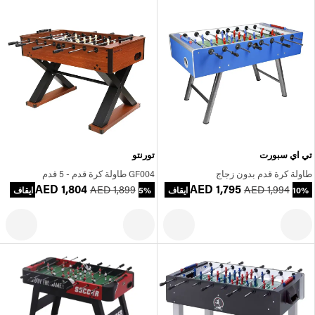
تي اي سبورت
تورنتو
طاولة كرة قدم بدون زجاج
GF004 طاولة كرة قدم - 5 قدم
AED 1,804
AED 1,795
AED 1,899
AED 1,994
10% ايقاف
5% ايقاف