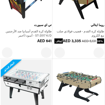
روما ايتالي
تي اي سبورت
طاولة كرة القدم - قضيب فولاذي صلب
طاولة كرة القدم أسبانيا ضد الأرجنتين
مع الكروم
ST-2017 K/D - أسود/أحمر
AED 641
AED 3,335
AED 5,131
35% ايقاف
النظام السابق