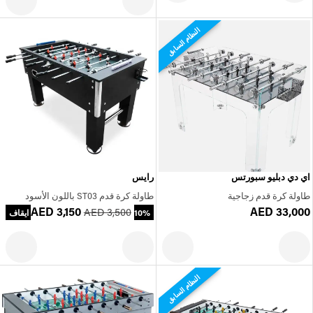
النظام السابق
اي دي دبليو سبورتس
رايس
طاولة كرة قدم زجاجية
طاولة كرة قدم ST03 باللون الأسود
AED 3,150
AED 33,000
AED 3,500
10% ايقاف
النظام السابق