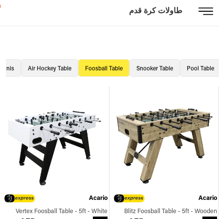
طاولات كرة قدم
Tennis
Air Hockey Table
Foosball Table
Snooker Table
Pool Table
Acario
Acario
Vertex Foosball Table - 5ft - White
Blitz Foosball Table - 5ft - Wooden