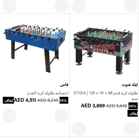
ليلة شوت
فاس
طاولة كرة قدم ST101A | 139 × 76 × 88
ابتسامة طاولة كرة القدم
سم
AED 4,511
AED 5,245
14% ايقاف
AED 3,669
AED 5,645
35%
ايقاف