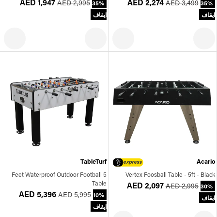
AED 1,947
AED 2,274
AED 2,995
AED 3,499
35%
35%
ايقاف
ايقاف
TableTurf
Acario
5 Feet Waterproof Outdoor Football
Vertex Foosball Table - 5ft - Black
Table
AED 2,097
AED 2,995
30%
AED 5,396
AED 5,995
10%
ايقاف
ايقاف