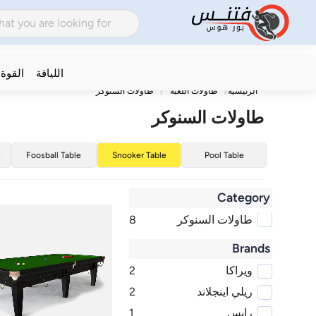
اللياقة
القوة
الرئيسية
طاولات اللعبة
طاولات السنوكر
طاولات السنوكر
e
Foosball Table
Snooker Table
Pool Table
Category
طاولات السنوكر
8
Brands
ويراكا
2
ريلي اينجلاند
2
رايس
1