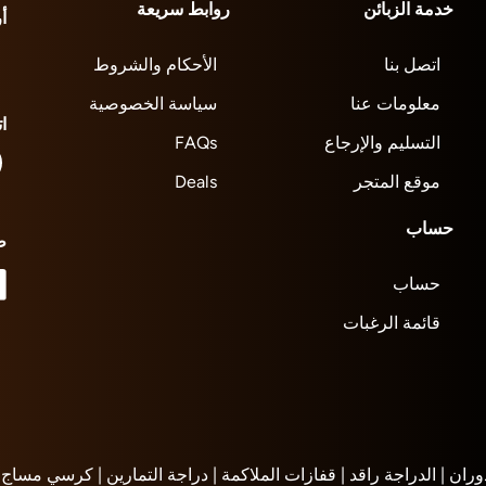
خدمة الزبائن
روابط سريعة
أ
اتصل بنا
الأحكام والشروط
معلومات عنا
سياسة الخصوصية
ا
التسليم والإرجاع
FAQs
موقع المتجر
Deals
حساب
ط
حساب
قائمة الرغبات
وران |
الدراجة راقد |
قفازات الملاكمة |
دراجة التمارين |
كرسي مساج |