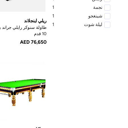
نجمة
1
شينغجو
1
ريلي اينجلاند
ليلة شوت
1
طاولة سنوكر رايلي جراند 
10 قدم
AED 76,650