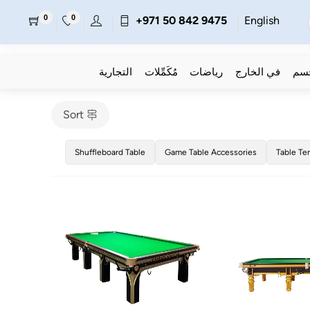
0
0
+971 50 842 9475
English
جسم
في الخارج
رياضات
مُكَمِّلات
التجارية
Sort
Shuffleboard Table
Game Table Accessories
Table Te