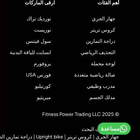
أهم الفئات
ارقى الماركات
جهاز الجري
نورديك تراك
كروس ترينر
نوريست
دراجة التمارين
سول فيتنس
التجذيف الرياضي
انسايت للياقة البدنية
لوحة محملة
بروفورم
صالة رياضية متعددة
فورس USA
مدرب وظيفي
كورنيليو
مدلك الجسم
ميريثيو
© 2025 Fitness Power Trading LLC
مساعدة
أهم عمليات البحث
جهاز الجري |
كروس ترينر |
Upright bike |
دراجة تمارين الد