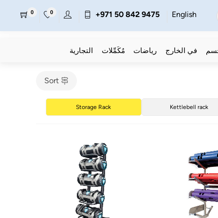
0
0
+971 50 842 9475
English
جسم
في الخارج
رياضات
مُكَمِّلات
التجارية
Sort
Storage Rack
Kettlebell rack