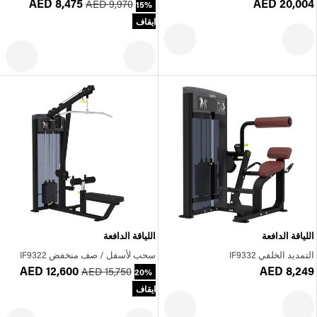
AED 8,475
AED 20,004
AED 9,970
15%
ايقاف
اللياقة الدافعة
اللياقة الدافعة
التمديد الخلفي IF9332
سحب لأسفل / صف منخفض IF9322
AED 12,600
AED 8,249
AED 15,750
20%
ايقاف