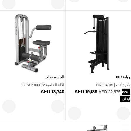
رياضة80
الجسم صلب
بكرة لات | CN004015
الآلة الخلفية EQSBK1600/2
AED 13,740
AED 19,189
AED 22,575
15%
ايقاف