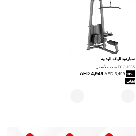
سبارنود للياقة البدنية
ECO-1035 سحب لأسفل
AED 4,949
AED 5,499
10%
ايقاف