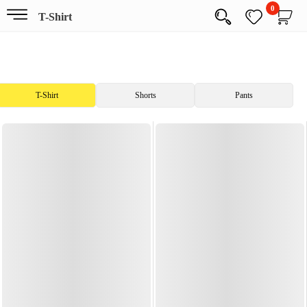
0
T-Shirt
T-Shirt
Shorts
Pants