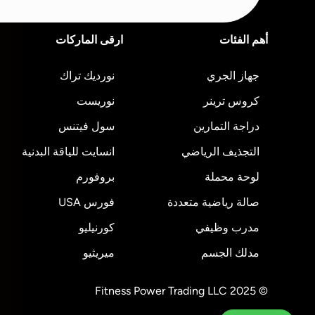
أهم الفئات
ارقى الماركات
جهاز الجري
نورديك تراك
كروس ترينر
نوريست
دراجة التمارين
سول فيتنس
التجذيف الرياضي
انسايت للياقة البدنية
لوحة محملة
بروفورم
صالة رياضية متعددة
فورس USA
مدرب وظيفي
كورنيليو
مدلك الجسم
ميريثيو
© 2025 Fitness Power Trading LLC