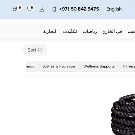
0
0
+971 50 842 9475
English
جسم
في الخارج
رياضات
مُكَمِّلات
التجارية
Sort
Resistance Bands
Bottles & Hydration
Wellness Supports
Fitnes