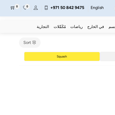
0
0
+971 50 842 9475
English
جسم
في الخارج
رياضات
مُكَمِّلات
التجارية
Sort
Squash