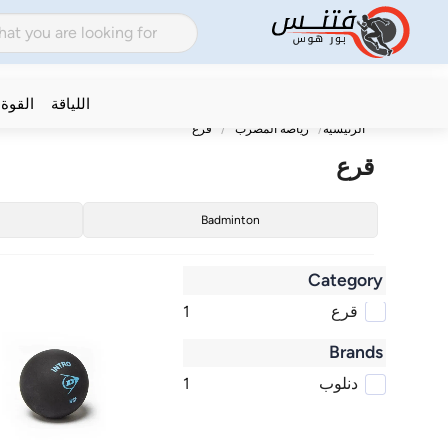
اللياقة
القوة
الرئيسية
رياضة المضرب
قرع
قرع
Badminton
Category
قرع
1
Brands
دنلوب
1