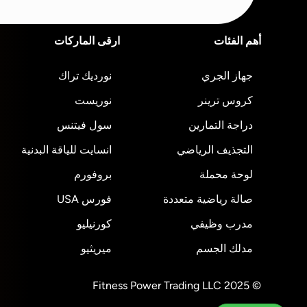
أهم الفئات
ارقى الماركات
جهاز الجري
نورديك تراك
كروس ترينر
نوريست
دراجة التمارين
سول فيتنس
التجذيف الرياضي
انسايت للياقة البدنية
لوحة محملة
بروفورم
صالة رياضية متعددة
فورس USA
مدرب وظيفي
كورنيليو
مدلك الجسم
ميريثيو
© 2025 Fitness Power Trading LLC