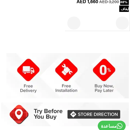
AED 1,660
AED 3,200
48%
ايقاف
مساعدة