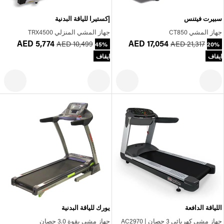
سبيرت فيتنس
إكستيرا للياقة البدنية
جهاز المشي CT850
جهاز المشي المنزلي TRX4500
AED 5,774
AED 17,054
AED 10,499
AED 21,317
45%
20%
ايقاف
ايقاف
اللياقة الدافعة
يورك للياقة البدنية
جهاز مشي كهربائي 3 حصان | AC2970
جهاز مشي بقوة 3.0 حصان