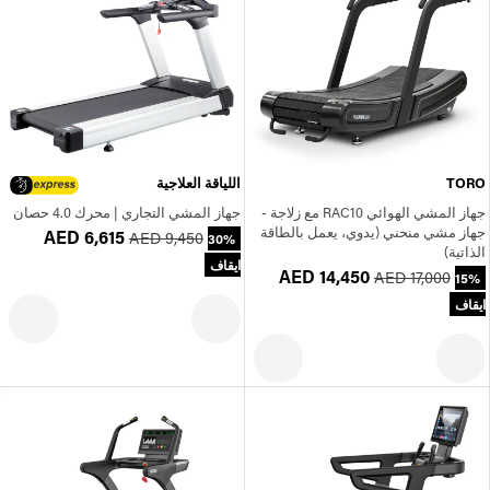
TORO
اللياقة العلاجية
جهاز المشي الهوائي RAC10 مع زلاجة -
جهاز المشي التجاري | محرك 4.0 حصان
جهاز مشي منحني (يدوي، يعمل بالطاقة
AED 6,615
AED 9,450
30%
الذاتية)
ايقاف
AED 14,450
AED 17,000
15%
ايقاف