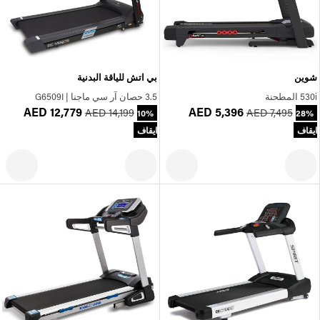
شوين
بي اتش للياقة البدنية
530i المطحنة
3.5 حصان آر سي ماجنا | G6509I
AED 12,779
AED 5,396
AED 14,199
AED 7,495
10%
28%
ايقاف
ايقاف