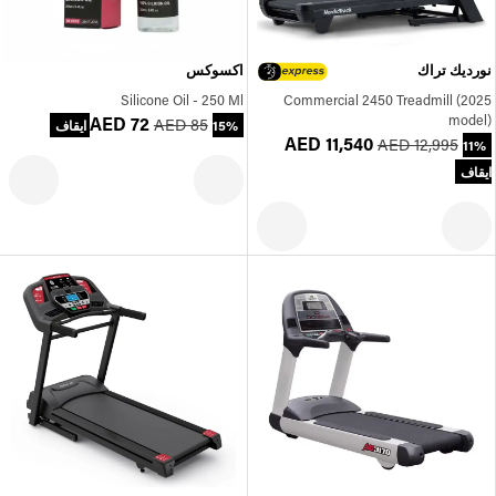
نورديك تراك
اكسوكس
Silicone Oil - 250 Ml
Commercial 2450 Treadmill (2025
model)
AED 72
AED 85
15% ايقاف
AED 11,540
AED 12,995
11%
ايقاف