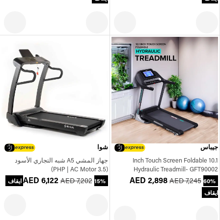
جيباس
شوا
10.1 Inch Touch Screen Foldable
جهاز المشي A5 شبه التجاري الأسود
(3.5 PHP | AC Motor)
Hydraulic Treadmill- GFT90002
AED 6,122
AED 2,898
AED 7,202
AED 7,245
60%
15% ايقاف
ايقاف