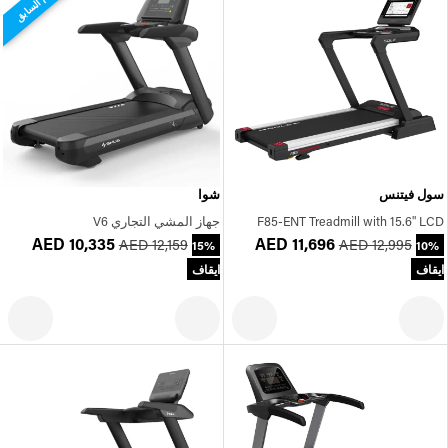
النظام السابق
سول فيتنس
شوا
F85-ENT Treadmill with 15.6" LCD
جهاز المشي التجاري V6
AED 10,335
AED 11,696
AED 12,159
AED 12,995
15%
10%
ايقاف
ايقاف