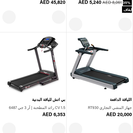
AED 45,820
AED 5,240
AED 8,061
35%
ايقاف
اللياقة الدافعة
بي اتش للياقة البدنية
جهاز المشي التجاري RT930
1.5 CV رائد المطحنة | آر 3 جي 6487
AED 6,353
AED 20,000