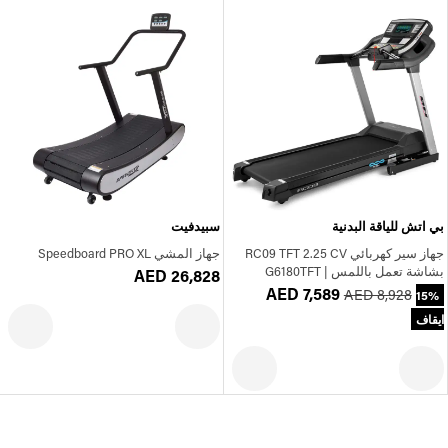
بي اتش للياقة البدنية
سبيدفيت
جهاز سير كهربائي RC09 TFT 2.25 CV
جهاز المشي Speedboard PRO XL
بشاشة تعمل باللمس | G6180TFT
AED 26,828
AED 7,589
AED 8,928
15%
ايقاف