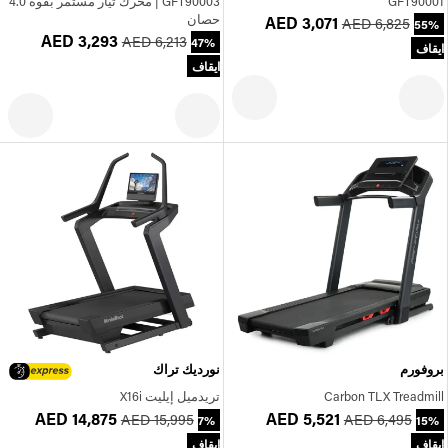
GFT90001
GFT90003 | محرك تيار مستمر بقوة 4.0
حصان
AED 3,071
AED 6,825
55%
AED 3,293
AED 6,213
47%
ايقاف
ايقاف
بروفورم
نورديك تراك
Carbon TLX Treadmill
تريدميل إيليت X16i
AED 14,875
AED 5,521
AED 15,995
AED 6,495
7%
15%
ايقاف
ايقاف