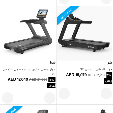
النظام السابق
شوا
شوا
جهاز المشي التجاري S2
جهاز مشي تجاري بشاشة تعمل باللمس
V9
AED 15,079
AED 16,214
7%
AED 17,640
AED 21,000
16%
ايقاف
ايقاف