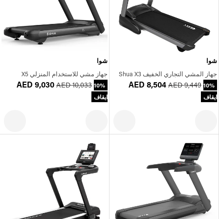
شوا
شوا
جهاز المشي التجاري الخفيف Shua X3
جهاز مشي للاستخدام المنزلي X5
AED 9,030
AED 8,504
AED 10,033
AED 9,449
10%
10%
ايقاف
ايقاف