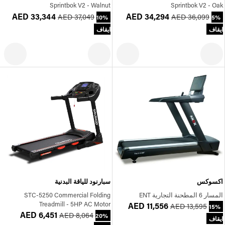
Sprintbok V2 - Walnut
Sprintbok V2 - Oak
AED 33,344
AED 34,294
AED 37,049
AED 36,099
10%
5%
ايقاف
ايقاف
اكسوكس
سبارنود للياقة البدنية
المسار 6 المطحنة التجارية ENT
STC-5250 Commercial Folding
Treadmill - 5HP AC Motor
AED 11,556
AED 13,595
15%
AED 6,451
AED 8,064
20%
ايقاف