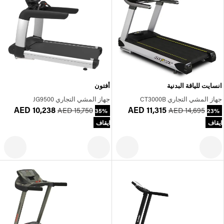
انسايت للياقة البدنية
أفتون
جهاز المشي التجاري CT3000B
جهاز المشي التجاري JG9500
AED 10,238
AED 11,315
AED 15,750
AED 14,695
35%
23%
ايقاف
ايقاف