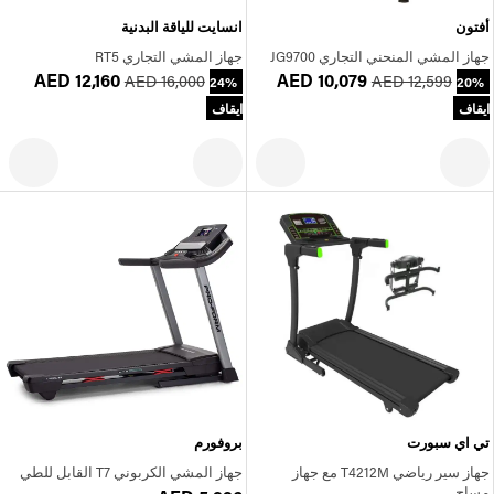
أفتون
انسايت للياقة البدنية
جهاز المشي المنحني التجاري JG9700
جهاز المشي التجاري RT5
AED 12,160
AED 10,079
AED 16,000
AED 12,599
24%
20%
ايقاف
ايقاف
تي اي سبورت
بروفورم
جهاز سير رياضي T4212M مع جهاز
جهاز المشي الكربوني T7 القابل للطي
مساج