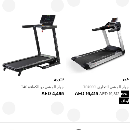
عمر
تنتوري
جهاز المشي التجاري TR7000i
جهاز المشي ذو الكفاءة T40
AED 4,495
AED 16,415
AED 19,312
15%
ايقاف