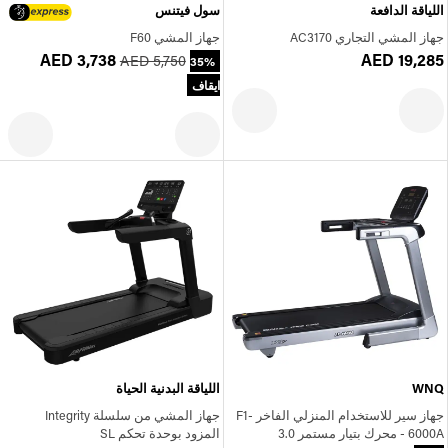
اللياقة الدافعة
سول فيتنس
جهاز المشي التجاري AC3170
جهاز المشي F60
AED 3,738
AED 19,285
AED 5,750
35%
ايقاف
WNQ
اللياقة البدنية الحياة
جهاز سير للاستخدام المنزلي الفاخر F1-
جهاز المشي من سلسلة Integrity
6000A - محرك بتيار مستمر 3.0
المزود بوحدة تحكم SL