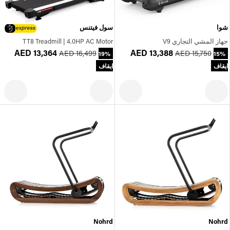
شوا
سول فيتنس
جهاز المشي التجاري V9
TT8 Treadmill | 4.0HP AC Motor
AED 13,364
AED 13,388
AED 16,499
AED 15,750
19%
15%
ايقاف
ايقاف
Nohrd
Nohrd