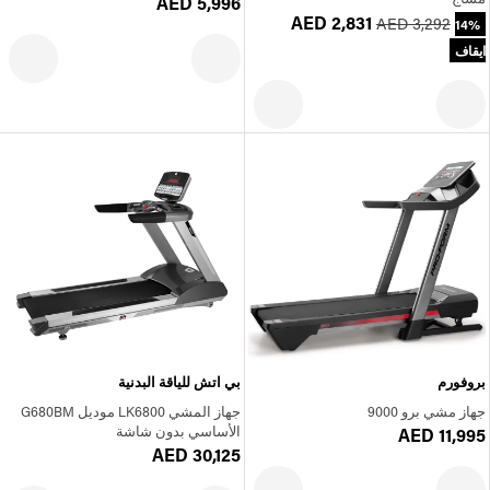
AED 5,996
AED 2,831
AED 3,292
14%
ايقاف
بروفورم
بي اتش للياقة البدنية
جهاز مشي برو 9000
جهاز المشي LK6800 موديل G680BM
الأساسي بدون شاشة
AED 11,995
AED 30,125