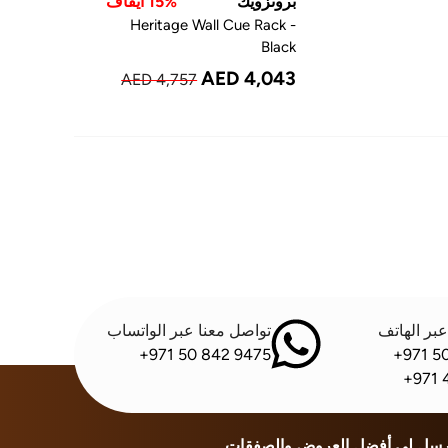
برونزويك
15% ايقاف
Heritage Wall Cue Rack -
Black
AED 4,043
AED 4,757
بر الهاتف
تواصل معنا عبر الواتساب
+971 50 842 9475
+971 5
+971 
رسل لي أفضل العروض والصفقات