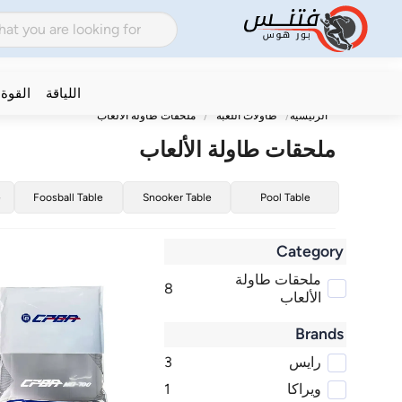
اللياقة
القوة
الرئيسية
طاولات اللعبة
ملحقات طاولة الألعاب
ملحقات طاولة الألعاب
e
Foosball Table
Snooker Table
Pool Table
Category
ملحقات طاولة
8
الألعاب
Brands
رايس
3
ويراكا
1