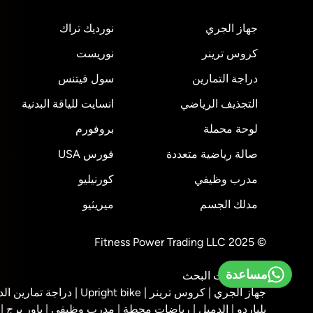
جهاز الجري
نورديك تراك
كروس ترينر
نوريست
دراجة التمارين
سول فيتنس
التجذيف الرياضي
انسايت للياقة البدنية
لوحة محملة
بروفورم
صالة رياضية متعددة
فورس USA
مدرب وظيفي
كورنيليو
مدلك الجسم
ميريثيو
© 2025 Fitness Power Trading LLC
مساعدة
أهم عمليات البحث
جهاز الجري |
كروس ترينر |
Upright bike |
دراجة تمارين الد
بلياردو |
الدمبل |
رياضات محطة |
مدرب وظيفي |
باور برج |