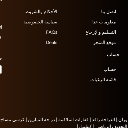
اتصل بنا
الأحكام والشروط
معلومات عنا
سياسة الخصوصية
ا
التسليم والإرجاع
FAQs
موقع المتجر
Deals
حساب
ط
حساب
قائمة الرغبات
وران |
الدراجة راقد |
قفازات الملاكمة |
دراجة التمارين |
كرسي مساج |
التجذيف الرياضي |
كيتلبيل |