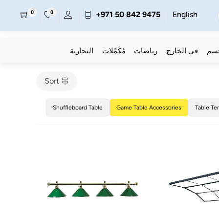
0
0
+971 50 842 9475
English
جسم
في الخارج
رياضات
مُكَمِّلات
التجارية
Sort
Shuffleboard Table
Game Table Accessories
Table Te