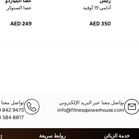
رايس
عصا البلياردو
أدامي 19 أوقية
عصا السنوكر
AED 249
AED 350
تواصل معنا عبر البريد الإلكتروني
تواصل معنا ع
0 842 9475
info@fitnesspowerhouse.com
4 584 8817
خدمة الزبائن
روابط سريعة
أ