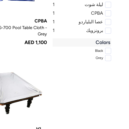
ليلة شوت
1
1
CPBA
CPBA
عصا البلياردو
1
-700 Pool Table Cloth -
برونزويك
1
Grey
Colors
AED 1,100
Black
Grey