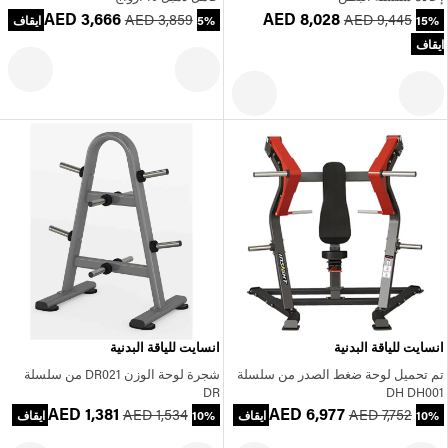
AED 3,666
AED 8,028
AED 3,859
AED 9,445
15%
5% ايقاف
ايقاف
انسايت للياقة البدنية
انسايت للياقة البدنية
تم تحميل لوحة ضغط الصدر من سلسلة
شجرة لوحة الوزن DR021 من سلسلة
DR
DH DH001
AED 1,381
AED 6,977
AED 1,534
AED 7,752
10% ايقاف
10% ايقاف