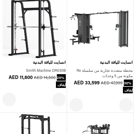
انسايت للياقة البدنية
انسايت للياقة البدنية
محطة متعددة تجارية من سلسلة Re
Smith Machine DR030B
مكونة من 5 وحدات
AED 11,600
AED 14,500
20%
AED 33,599
AED 47,999
30%
ايقاف
ايقاف