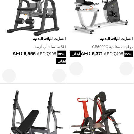
انسايت للياقة البدنية
انسايت للياقة البدنية
دراجة مستلقية CR6000C
SH سلسلة أب أزمة
AED 6,556
AED 6,371
AED 7,995
AED 7,495
15% ايقاف
18%
ايقاف