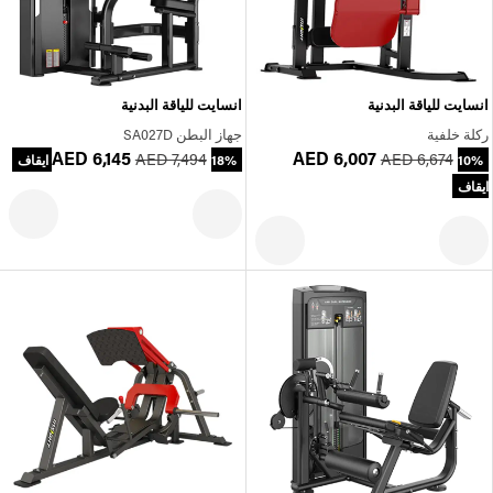
انسايت للياقة البدنية
انسايت للياقة البدنية
ركلة خلفية
جهاز البطن SA027D
AED 6,145
AED 6,007
AED 7,494
AED 6,674
10%
18% ايقاف
ايقاف