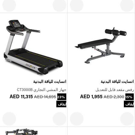
انسايت للياقة البدنية
انسايت للياقة البدنية
رفض مقعد قابل للتعديل
جهاز المشي التجاري CT3000B
AED 11,315
AED 1,955
AED 14,695
AED 2,300
23%
15%
ايقاف
ايقاف