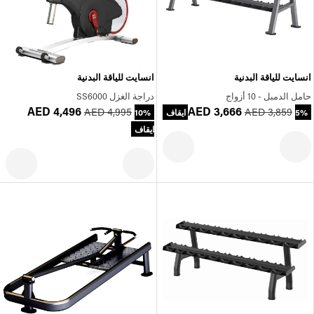
انسايت للياقة البدنية
انسايت للياقة البدنية
حامل الدمبل - 10 أزواج
دراجة الغزل SS6000
AED 4,496
AED 3,666
AED 4,995
AED 3,859
5% ايقاف
10%
ايقاف