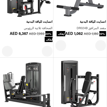
انسايت للياقة البدنية
انسايت للياقة البدنية
مقعد المرافق DR024B
الصحافة ثلاثية الرؤوس
AED 6,367
AED 1,062
AED 7,959
AED 1,180
10% ايقاف
20%
ايقاف