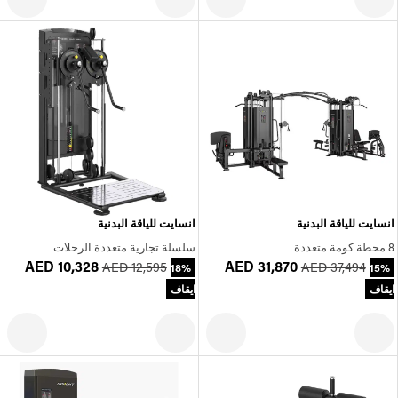
انسايت للياقة البدنية
انسايت للياقة البدنية
8 محطة كومة متعددة
سلسلة تجارية متعددة الرحلات
AED 10,328
AED 31,870
AED 12,595
AED 37,494
18%
15%
ايقاف
ايقاف