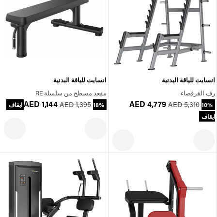
انسايت للياقة البدنية
انسايت للياقة البدنية
رف القرفصاء
مقعد مسطح من سلسلة RE
AED 1,144
AED 4,779
AED 1,395
AED 5,310
10%
18% ايقاف
ايقاف