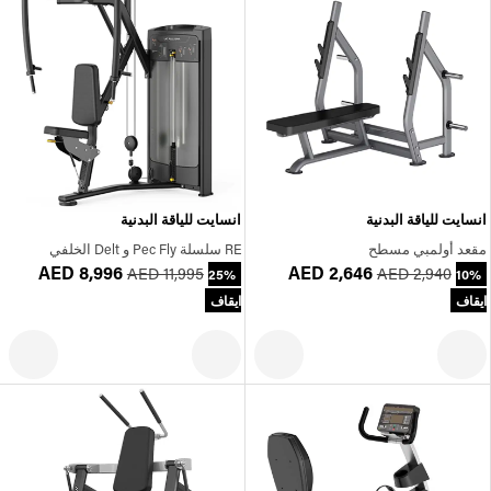
انسايت للياقة البدنية
انسايت للياقة البدنية
مقعد أولمبي مسطح
RE سلسلة Pec Fly و Delt الخلفي
AED 8,996
AED 2,646
AED 11,995
AED 2,940
25%
10%
ايقاف
ايقاف