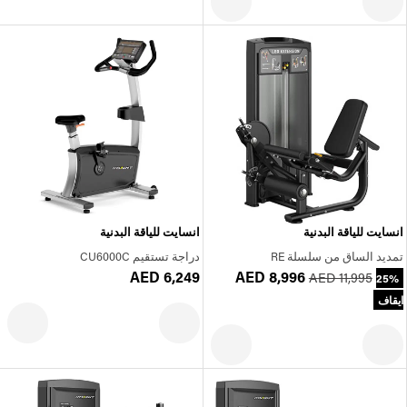
انسايت للياقة البدنية
انسايت للياقة البدنية
تمديد الساق من سلسلة RE
دراجة تستقيم CU6000C
AED 6,249
AED 8,996
AED 11,995
25%
ايقاف