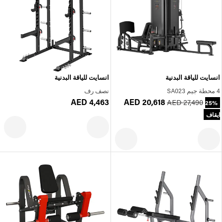
انسايت للياقة البدنية
انسايت للياقة البدنية
4 محطة جيم SA023
نصف رف
AED 4,463
AED 20,618
AED 27,490
25%
ايقاف