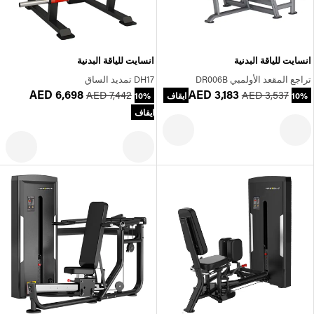
انسايت للياقة البدنية
انسايت للياقة البدنية
تراجع المقعد الأولمبي DR006B
DH17 تمديد الساق
AED 6,698
AED 3,183
AED 7,442
AED 3,537
10% ايقاف
10%
ايقاف