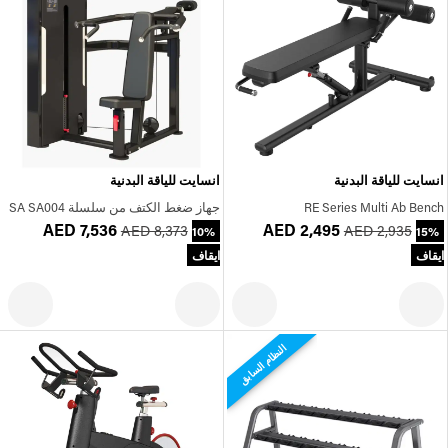
انسايت للياقة البدنية
انسايت للياقة البدنية
RE Series Multi Ab Bench
جهاز ضغط الكتف من سلسلة SA SA004
AED 7,536
AED 2,495
AED 8,373
AED 2,935
10%
15%
ايقاف
ايقاف
النظام السابق