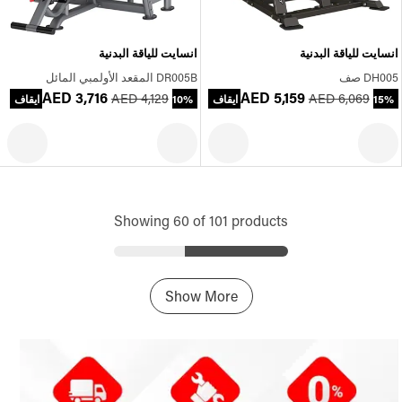
انسايت للياقة البدنية
انسايت للياقة البدنية
DH005 صف
DR005B المقعد الأولمبي المائل
AED 3,716
AED 5,159
AED 4,129
AED 6,069
15% ايقاف
10% ايقاف
Showing 60 of 101 products
Show More