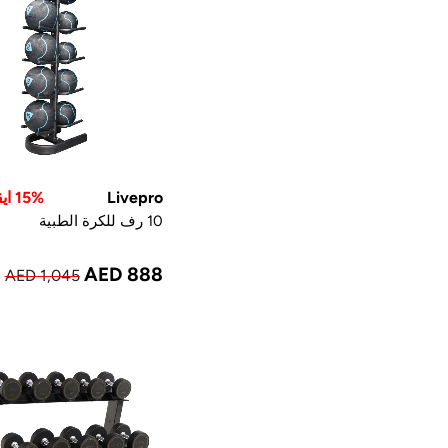
Livepro
15% ايقاف
10 رف للكرة الطبية
AED 888
AED 1,045