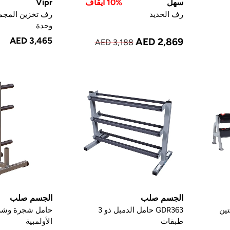
سهل
10% ايقاف
Vipr
رف الحديد
وحدة
AED 3,465
AED 2,869
AED 3,188
الجسم صلب
الجسم صلب
قتين
GDR363 حامل الدمبل ذو 3
حامل شجرة وشري
طبقات
الأولمبية