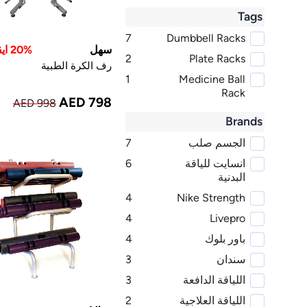
Tags
7
Dumbbell Racks
سهل
20% ايقاف
2
Plate Racks
رف الكرة الطبية
1
Medicine Ball
Rack
AED 798
AED 998
Brands
الجسم صلب
7
انسايت للياقة
6
البدنية
4
Nike Strength
4
Livepro
باور بلوك
4
سندان
3
اللياقة الدافعة
3
اللياقة العلاجية
2