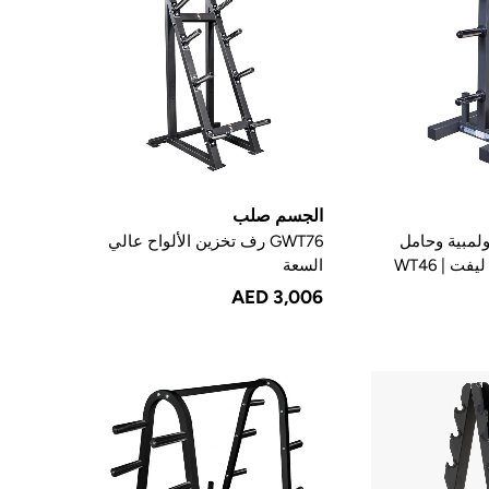
الجسم صلب
ولمبية وحامل
GWT76 رف تخزين الألواح عالي
ت | WT46
السعة
AED 3,006