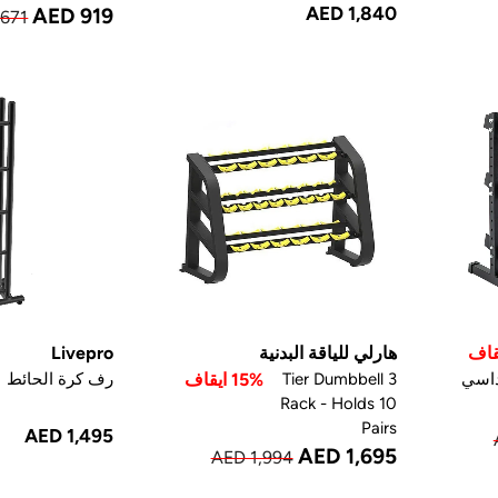
AED 1,840
AED 919
,671
هارلي للياقة البدنية
Livepro
داسي
3 Tier Dumbbell
15% ايقاف
رف كرة الحائط
Rack - Holds 10
Pairs
AED 1,495
AED 1,695
AED 1,994