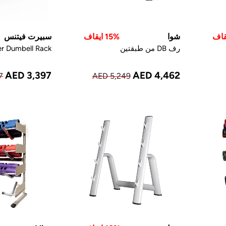
شوا
15% ايقاف
سبيرت فيتنس
رف DB من طبقتين
er Dumbell Rack
AED 3,397
AED 4,462
7
AED 5,249