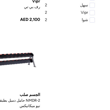
Vipr
سهل
2
رف بي تي
2
Vipr
AED 2,100
شوا
2
يوكيو
2
سبيرت فيتنس
2
فورس USA
2
اكسوكس
1
نحت الجسم
1
إنسبير للياقة
1
1
Fitmate
1441 لياقة
1
1
TKO
هارلي للياقة البدنية
1
الجسم صلب
NMDR-2 حامل دمبل بطب
إم دي الأصدقاء
1
نيو ميكانيكس