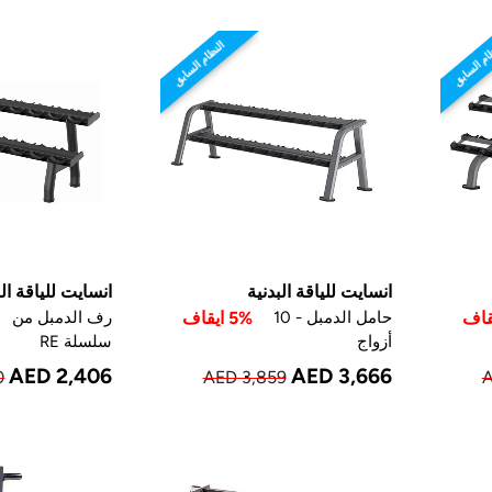
ام السابق
النظام السابق
انسايت للياقة البدنية
انسايت للياقة الب
حامل الدمبل - 10
5% ايقاف
رف الدمبل من
أزواج
سلسلة RE
AED 2,406
AED 3,666
0
AED 3,859
A