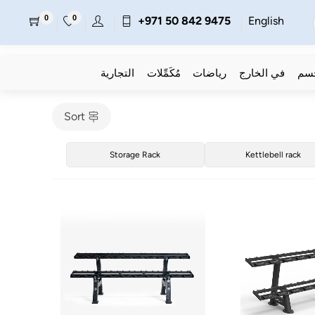
0
0
+971 50 842 9475
English
جسم
في الخارج
رياضات
مُكَمِّلات
التجارية
Sort
Storage Rack
Kettlebell rack