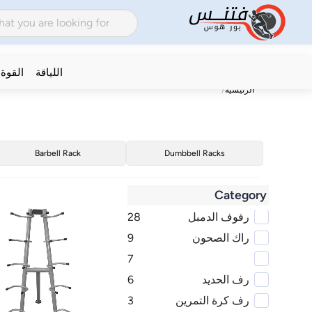
اللياقة
القوة
الرئيسية
Barbell Rack
Dumbbell Racks
Category
رفوف الدمبل
28
راك الصحون
9
7
رف الحديد
6
رف كرة التمرين
3