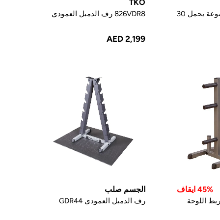
TKO
رف تخزين المجموعة يحمل 30
826VDR8 رف الدمبل العمودي
AED 2,199
45% ايقاف
الجسم صلب
ط اللوحة
رف الدمبل العمودي GDR44