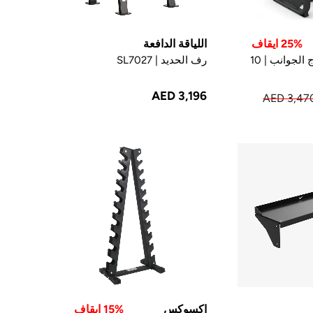
25% ايقاف
اللياقة الدافعة
رف الحديد مزدوج الجوانب | 10
رف الحديد | SL7027
AED 3,196
AED 3,47
اكسوكس
15% ايقاف