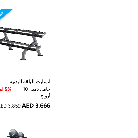
النظ
انسايت للياقة البدنية
حامل دمبل 10
5% ايقاف
أزواج
AED 3,666
ED 3,859