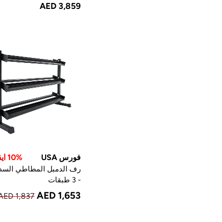
AED 3,859
فورس USA
10% ايقاف
رف الدمبل المطاطي الس
- 3 طبقات
AED 1,653
AED 1,837