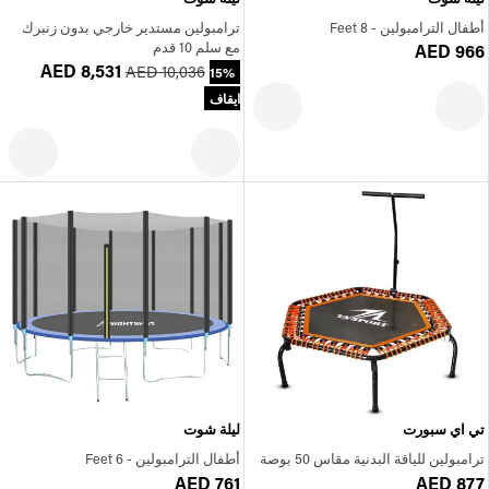
أطفال الترامبولين - 8 Feet
ترامبولين مستدير خارجي بدون زنبرك
مع سلم 10 قدم
AED 966
AED 8,531
AED 10,036
15%
ايقاف
تي اي سبورت
ليلة شوت
ترامبولين للياقة البدنية مقاس 50 بوصة
أطفال الترامبولين - 6 Feet
AED 761
AED 877