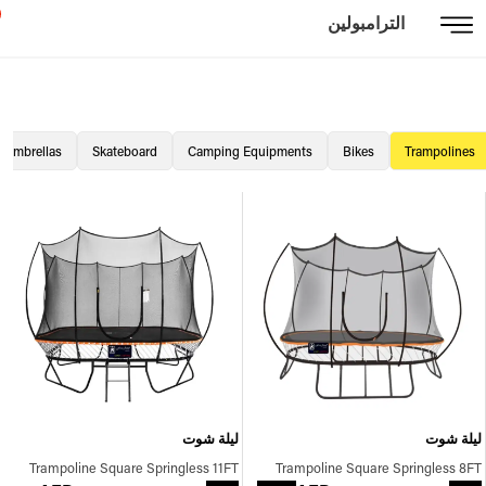
الترامبولين
Umbrellas
Skateboard
Camping Equipments
Bikes
Trampolines
ليلة شوت
ليلة شوت
Trampoline Square Springless 11FT
Trampoline Square Springless 8FT