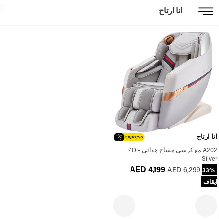
انا ارتاح
انا ارتاح
A202 مع كرسي مساج هوائي 4D -
Silver
AED 4,199
AED 6,299
33%
ايقاف