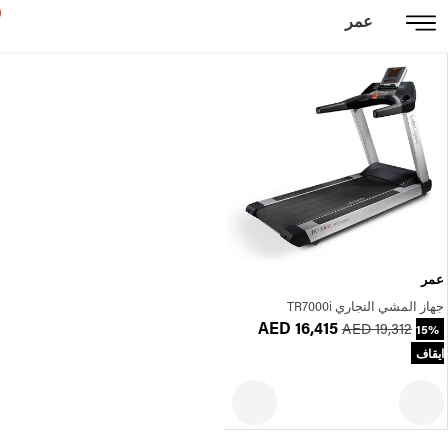
عمر
عمر
جهاز المشي التجاري TR7000i
AED 16,415
AED 19,312
15%
ايقاف