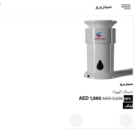
سينزبرو
سينزبرو
غسالة الهواء
AED 1,660
AED 3,200
48%
ايقاف