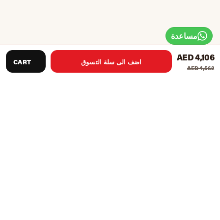
مساعدة
AED 4,106
اضف الى سلة التسوق
CART
AED 4,562
نوع العرض: شاشة LED
نظام المقاومة: نظام المقاومة المغناطيسية
المسار: المواد: سبائك الألومنيوم عالية القوة
نطاق معدل ضربات القلب: 50 ~ 256 (جزء في المليون)
نطاق السعرات الحرارية: 0 ~ 999 (كيلو كالوري)
نطاق المسافة: 0.00 ~ 99.9 (كم)
النطاق الزمني: 0:00 ~ 99:59