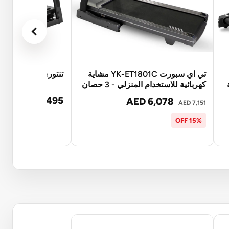
تي اي سبورت YK-ET1801C مشاية
تنتوري جهاز المشي ذو
شة
كهربائية للاستخدام المنزلي - 3 حصان
AED 4,495
AED 6,078
AED 7,151
15% OFF