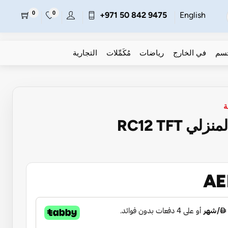
0
0
+971 50 842 9475
English
جسم
في الخارج
رياضات
مُكَمِّلات
التجارية
ة
 RC12 TFT
AE