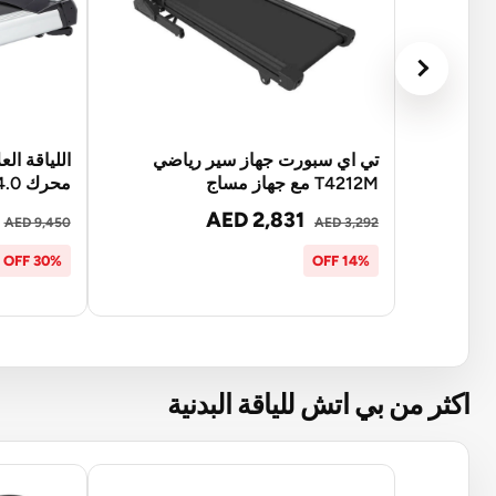
تي اي سبورت جهاز سير رياضي
اللياقة ال
T4212M مع جهاز مساج
محرك 4.0 حصان
AED 2,831
AED 9,450
AED 3,292
30% OFF
14% OFF
اكثر من بي اتش للياقة البدنية