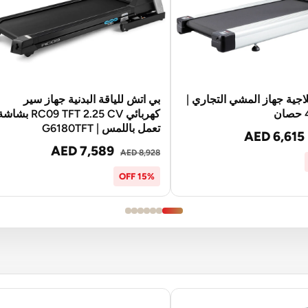
علاجية جهاز المشي التجاري |
بي اتش للياقة البدنية جهاز سير
كهربائي RC09 TFT 2.25 CV بشا
تعمل باللمس | G6180TFT
AED 6,615
AED 7,589
AED 8,928
15% OFF