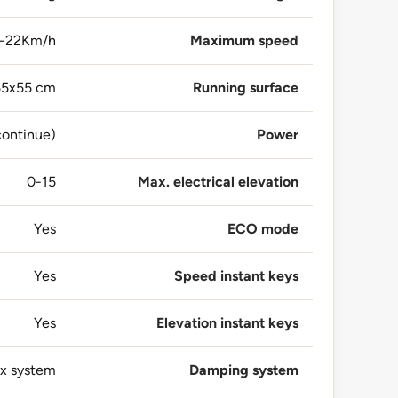
1-22Km/h
Maximum speed
55x55 cm
Running surface
(peak/continue) 4,5CV/3,0CV
Power
0-15
Max. electrical elevation
Yes
ECO mode
Yes
Speed instant keys
Yes
Elevation instant keys
ex system
Damping system