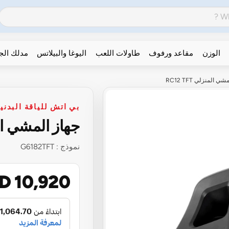
الوزن
مقاعد ورفوف
طاولات اللعب
اليوغا والبيلاتس
مدلك ال
المنزلي RC12 TFT
بي اتش للياقة البدني
جهاز المشي المنزلي
نموذج :
G6182TFT
D 10,920