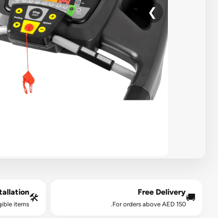
❯
allation*
Free Delivery
🛠️
🚚
gible items.
For orders above AED 150.