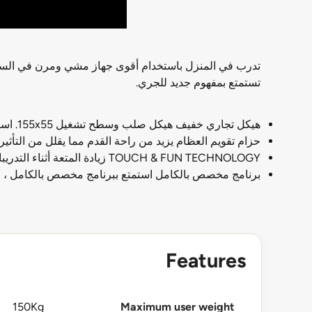
تستمتع بمفهوم جديد للجري.
هيكل تجاري خفيف هيكل صلب وسطح تشغيل 155x55. استمتع بتدريب احترافي.
حزام تقويم العظام يزيد من راحة القدم مما يقلل من التأثير
TOUCH & FUN TECHNOLOGY زيادة المتعة أثناء التدريبات الخاصة بك مع الاتصال والميزات الخاصة: الإنترنت والتلفزيون ومقاطع الفيديو ، إلخ
برنامج مخصص بالكامل استمتع ببرنامج مخصص بالكامل ، مع القدر
Features
150Kg
Maximum user weight