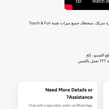
تدرب في المنزل باستخدام أقوى جهاز مشي ومرن في السوق. استمتع بميزات جهاز المشي التجاري الخفيف الاحترافي دون مغادرة منزلك. ستجعلك جميع ميزات تقنية Touch & Fun
س
Need More Details or
Assistance?
Chat with a specialist, order via WhatsApp,