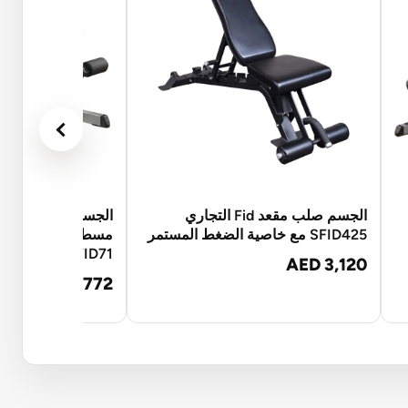
الجسم صلب مقعد Fid التجاري
الجسم صلب مقعد ت
SFID425 مع خاصية الضغط المستمر
GFID71
AED 3,120
AED 2,772