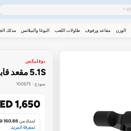
الوزن
مقاعد ورفوف
طاولات اللعب
اليوغا والبيلاتس
مدلك ال
بوفليكس
5.1S مقعد قابل للتعديل
نموذج :
100675
ED 1,650