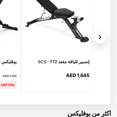
إنسبير للياقة مقعد SCS - FT2
بوفليكس 3.1s مقعد قابل للتعديل
6
AED 1,645
AED 1,195
10% OFF
اكثر من بوفليكس