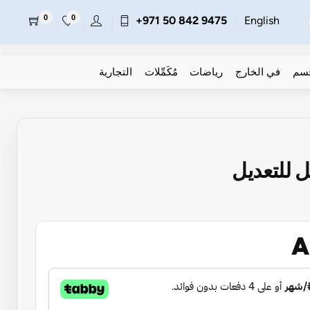
0
0
+971 50 842 9475
English
جسم
في الخارج
رياضات
مُكَمِّلات
التجارية
A