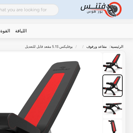
اللياقة
القوة
الرئيسية
مقاعد ورفوف
بوفليكس 5.1S مقعد قابل للتعديل