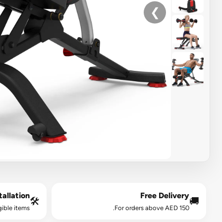
❯
allation*
Free Delivery
🛠️
🚚
gible items.
For orders above AED 150.