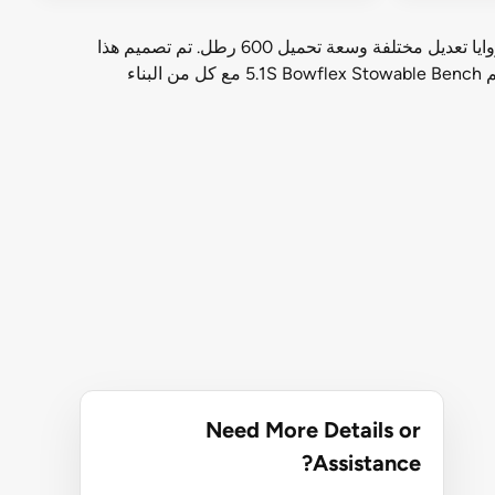
نقدم الجزء العلوي من خط Bowflex 5.1S Stowable Bench. تم تصميم 5.1S للحصول على أفضل تنوع في التمرين ، ويتميز بـ 6 زوايا تعديل مختلفة وسعة تحميل 600 رطل. تم تصميم هذا
التصميم الفولاذي ذو الجودة العالية والتجارية ليتم تخزينه عموديًا ، مما يقلل من بصمته بأكثر من 50٪ عند عدم استخدامه. تم تصميم 5.1S Bowflex Stowable Bench مع كل من البناء
Need More Details or
Assistance?