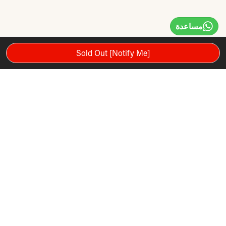
مساعدة
Sold Out [Notify Me]
يضبط من 3.5 إلى 18 كجم (8 إلى 40 رطلاً)
يحل محل 6 غلايات
مقبض مريح
قرص اختيار الوزن
تم تصميم Bowflex Selecttech 840 Kettlebell للعديد من التدريبات
لبناء النواة حقًا. المنتج سهل الاستخدام ومتعدد الاستخدامات. يوفر
كل kettlebell الوصول إلى 24 تمرينًا تدريبيًا من شأنه زيادة جميع
التدريبات المستقبلية. المنتج متين للغاية.