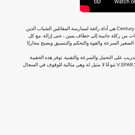
سواء كان لديك فنان عسكري شاب في التدريب أو صغير لديه الكثير من الطاقة ، فإن Century Versys V.SPAR.1 Youth Fight Simulator هي أداة رائعة لممارسة المقاتلين الشباب الذين
ات من ركلة جانبية إلى خطاف يمين ، حتى إزالة. مع كل
لصغير السرعة والقوة والتحكم والتنسيق ويصبح محاربًا
 أداة التدريب المثالية للتدريب على التحمل والسرعة والتقنية. توفر هذه الحقيبة
المعبأة مسبقًا سطحًا كبيرًا منخفض التأثير وصغيرًا بما يكفي للشباب لرفعه وإلقاءه وتنزيله بسهولة في التدريب. توفر حقيبة V.SPAR.1 Spar تنوعًا لا مثيل له وهي مثالية للوقوف في السجال