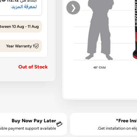
❮
tween 10 Aug - 11 Aug
1 Year Warranty
Out of Stock
Buy Now Pay Later
Free Inst
💳
xible payment support available.
Get installation on eli