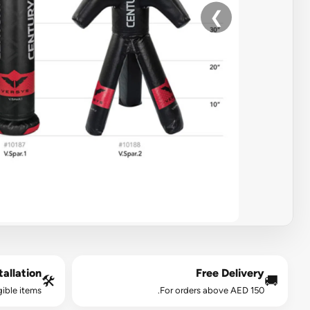
❯
allation*
Free Delivery
🛠️
🚚
gible items.
For orders above AED 150.