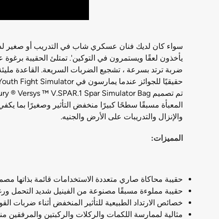
يأخذون لعقًا ويستمرون في التوكين'. تمتلئ الحقيبة برغوة
ضربة ترتد بسرعة ، تشجيع الضربات السريعة. القاعدة مليئة
حقيقيًا للجوائز عندما يمارسون في Century Versys V.SPAR.1 Youth Fight Simulator.
والإنزال والتدريبات على الأرض والجنيه.
المميزات:
حقيبة محاكاة صاري متعددة الاستخدامات قائمة بذاتها مص
حقيبة مملوءة مسبقًا مصنوعة من الفينيل شديد التحمل ورغوة 
خصائص الارتداد الطبيعية للتأثير المنخفض أثناء ضربات الق
مثالية لممارسة اللكمات والركلات والركبتين والمرفقين من