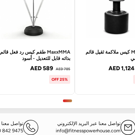
MaxxMMA كيس ملاكمة ثقيل قائم
MaxxMMA طقم كيس رد فعل قائم
ضي
بذاته قابل للتعديل - أسود
AED 589
AED 1,124
AED 785
25% OFF
تواصل معنا عبر البريد الإلكتروني
تواصل معنا ع
0 842 9475
info@fitnesspowerhouse.com