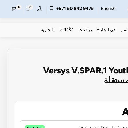
0
0
+971 50 842 9475
English
جسم
في الخارج
رياضات
مُكَمِّلات
التجارية
Versys V.SPAR.1 Youth Fig
A