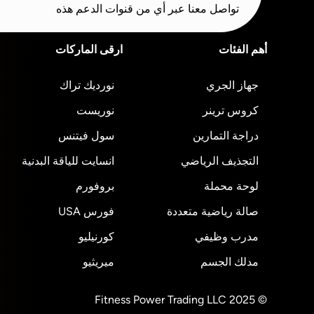
تواصل معنا عبر أي من قنوات الدعم هذه
أهم الفئات
ارقى الماركات
جهاز الجري
نورديك تراك
كروس ترينر
نوريست
دراجة التمارين
سول فيتنس
التجذيف الرياضي
انسايت للياقة البدنية
لوحة محملة
بروفورم
صالة رياضية متعددة
فورس USA
مدرب وظيفي
كورنيليو
مدلك الجسم
ميريثيو
© 2025 Fitness Power Trading LLC