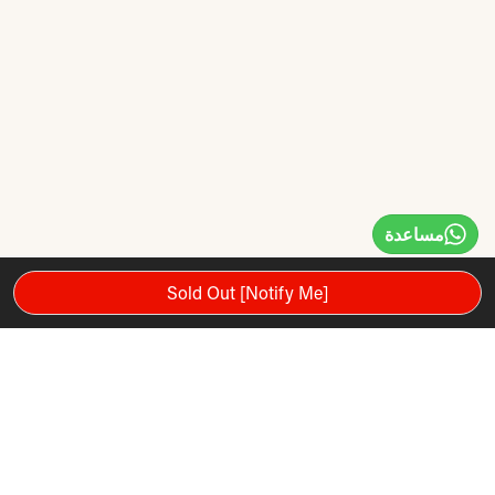
مساعدة
Sold Out [Notify Me]
لوحة قدم مستقرة مع دعم الفولاذ المقاوم للصدأ
آلية التقاط سهلة التشغيل