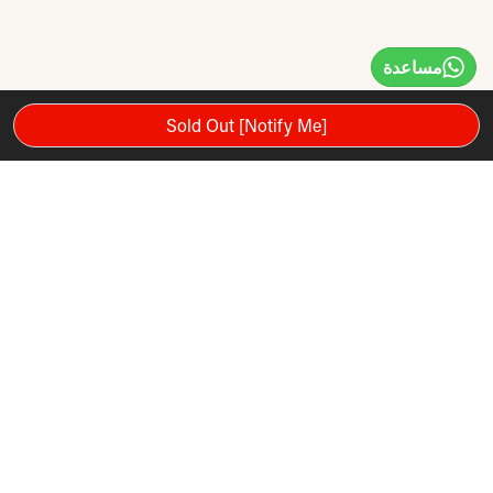
مساعدة
Sold Out [Notify Me]
يأتي Freemotion-e12.6-elliptical-trainer مع 10 ” تلفزيون بشاشة
تعمل باللمس عالي الدقة بالألوان الكاملة يتيح تصفح Facebook
والوصول إلى خرائط Google ومشاهدة YouTube أثناء التمرين.
FreeMotion e12.6 مدرب
بيضاوي الشكل
10 ” تلفزيون عالي الوضوح كامل التعريف
تصفح Facebook ، والوصول إلى خرائط Google ، ومشاهدة