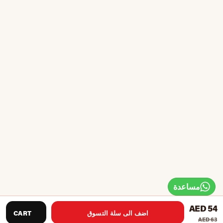
مساعدة
AED 54
اضف الى سلة التسوق
CART
AED 63