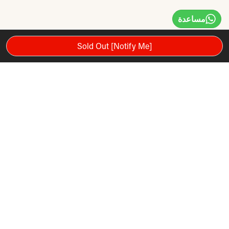
مساعدة
Sold Out [Notify Me]
محرك ثقيل 3.0 CHP Mach Z ™
سرعة 22 كم / ساعة
وحدة تحكم LCD مقاس 5 بوصات
0 إلى 10٪ إمالة بلمسة واحدة
قبضة نبض EKG مزدوجة قبضة
يتميز Nordictrack S30 Treadmill بمحرك 3.0 CHP Mach Z ™
للخدمة الشاقة. سيبقى المحرك باردًا وهادئًا ، حتى عند أداء سرعات
قصوى تبلغ 22 كم / ساعة. يسمح لك حامل الجهاز اللوحي بخلط
الترفيه مع التمرين بسهولة بينما تراقب شاشة S30 LED تقدمك -