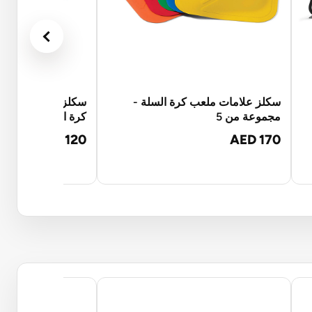
سكلز علامات ملعب كرة السلة -
سكلز شوت سبوتس -
مجموعة من 5
كرة السلة
AED 120
AED 170