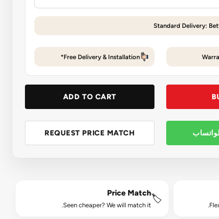
Standard Delivery: Be
Free Delivery & Installation*
Warra
ADD TO CART
B
لواتساب
REQUEST PRICE MATCH
Price Match
🏷️
Seen cheaper? We will match it.
Fle