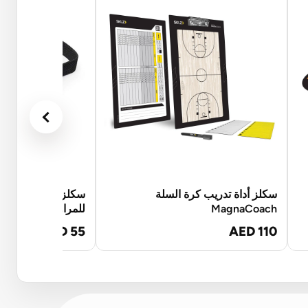
سكلز أداة تدريب كرة السلة
سكلز نظارات كورت 
MagnaCoach
للمراوغة
AED 55
AED 110