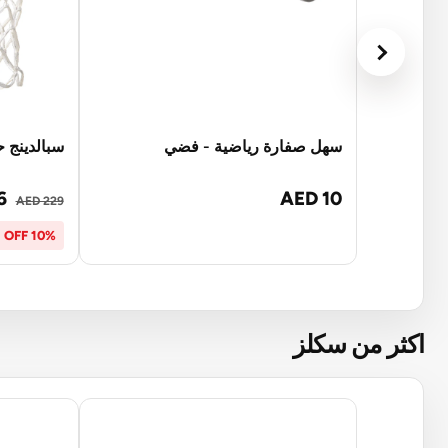
سهل صفارة رياضية - فضي
سبالدينج ح
6
AED 10
AED 229
10% OFF
اكثر من سكلز