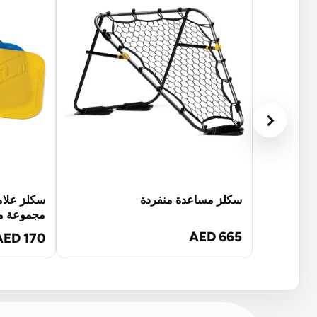
سكلز مساعدة منفردة
سكلز علام
مجموعة من
AED 665
AED 170