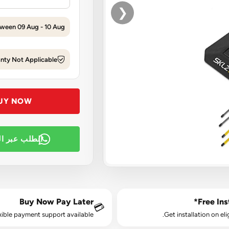
❮
tween 09 Aug - 10 Aug
nty Not Applicable
UY NOW
الطلب عبر ا
Buy Now Pay Later
Free Inst
💳
xible payment support available.
Get installation on eli