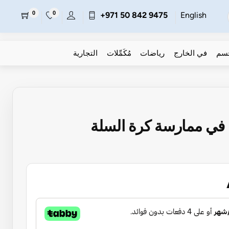
0
0
+971 50 842 9475
English
جسم
في الخارج
رياضات
مُكَمِّلات
التجارية
 في ممارسة كرة السلة