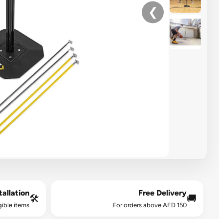
❯
allation*
Free Delivery
🛠️
🚚
gible items.
For orders above AED 150.