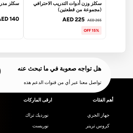
سكلز وزن أدوات التدريب الاحترافي
سكلز مدرب
(مجموعة من قطعتين)
AED 140
AED 225
AED 265
15% OFF
هل تواجه صعوبة في ما تبحث عنه
تواصل معنا عبر أي من قنوات الدعم هذه
أهم الفئات
ارقى الماركات
جهاز الجري
نورديك تراك
كروس ترينر
نوريست