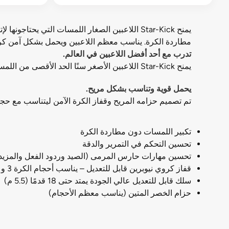
يمنح Star-Kick اللاعبين الصغار اللمسات التي ي
مطاردة الكرة. يناسب معظم اللاعبين ويحمل بشكل آمن كرات كرة ا
تدرب مع أحد أفضل اللاعبين في العالم.
يمنح Star-Kick اللاعبين الأصغر سنًا الحد الأقصى من اللمسات التي يحتاجونها لبناء مهاراتهم في التصوير والتمرير والاستقبال — كل ذلك بدون مطاردة.
يحمل قوية وتناسب بشكل مريح.
تم تصميم حزامه المريح وقفاز الكرة الآمن ليتناسب مع حجم كرات كرة القدم 3 و 4 و 5 ، لجعله مدرب كرة القدم الذي
تكبير اللمسات دون مطاردة الكرة
تحسين التحكم في التمرير والدقة
تحسين مهارات حارس المرمى (الصيد وردود الفعل والمزيد
قفاز كروي نيوبرين قابل للتعديل – يناسب أحجام الكرة 3 و 4 و 5
سلك قابل للتعديل عالي الجودة يمتد حتى 18 قدمًا (5.5 م)
حزام الخصر المتين (يناسب معظم الأحجام)