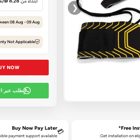
❮
tween 08 Aug - 09 Aug
nty Not Applicable
UY NOW
الطلب عبر ا
Buy Now Pay Later
Free Inst
💳
xible payment support available.
Get installation on eli