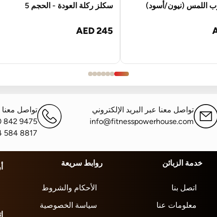
 اللمس (نيون/أسود)
سكلز ركلة العودة - الحجم 5
AED 245
تواصل معنا عبر البريد الإلكتروني
تواصل معنا ع
0 842 9475
info@fitnesspowerhouse.com
4 584 8817
خدمة الزبائن
روابط سريعة
أ
اتصل بنا
الأحكام والشروط
معلومات عنا
سياسة الخصوصية
ا