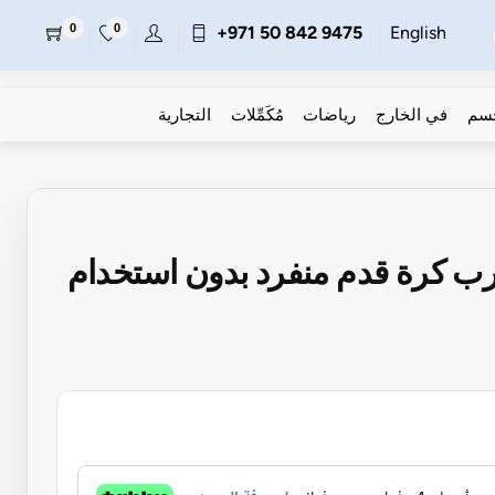
0
0
+971 50 842 9475
English
جسم
في الخارج
رياضات
مُكَمِّلات
التجارية
رب كرة قدم منفرد بدون استخدام