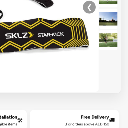
❯
allation*
Free Delivery
🛠️
🚚
gible items.
For orders above AED 150.