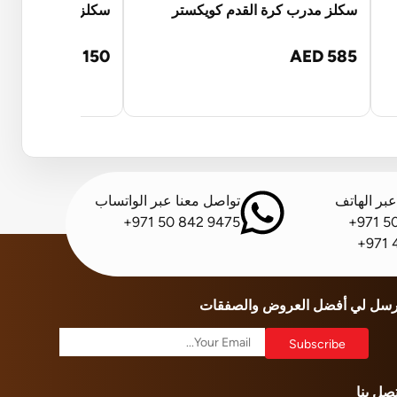
سكلز مدرب كرة القدم كويكستر
سكلز كرة القدم ذات
AED 150
AED 585
بر الهاتف
تواصل معنا عبر الواتساب
+971 50 842 9475
+971 5
+971 
رسل لي أفضل العروض والصفقات
تصل بنا