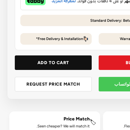
Standard Delivery: Be
Free Delivery & Installation*
Warra
ADD TO CART
B
لواتساب
REQUEST PRICE MATCH
Price Match
🏷️
Seen cheaper? We will match it.
Fle