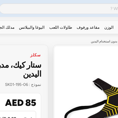
الوزن
مقاعد ورفوف
طاولات اللعب
اليوغا والبيلاتس
مدلك ال
دون استخدام اليدين
سكلز
ستار كيك، مد
اليدين
نموذج :
SK01-195-06
AED 85