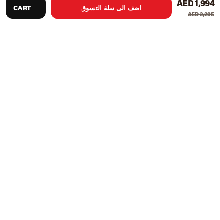
AED 1,994
اضف الى سلة التسوق
CART
AED 2,295
Features
Location Type
Indoor
Package inclusion
1 stag table & 1 net set
Playback mode
Play solo with playback mode, just unfold one half