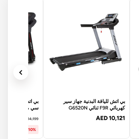
بي اتش للياقة البدنية جهاز سير
كهربائي F9R ثنائي G6520N
سي ماجنا | G6509I
12,779
AED 10,121
AED 14,199
10% OFF