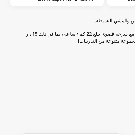
كض والمشي البسيطة.
يوفر FZ600 محرك 4.0 حصان وسطح تشغيل قوي مناسب لأي صالة رياضية تجارية أو شخص يتطلع إلى زيادة التدريبات المنزلية. مع سرعة قصوى تبلغ 22 كم / ساعة ، بما في ذلك 15 ، و