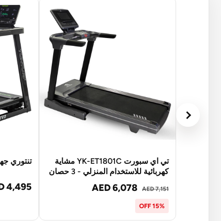
تي اي سبورت YK-ET1801C مشاية
تنتوري جهاز
كهربائية للاستخدام المنزلي - 3 حصان
D 4,495
AED 6,078
AED 7,151
15% OFF