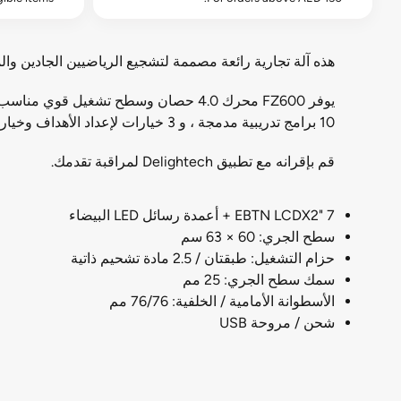
هذه آلة تجارية رائعة مصممة لتشجيع الرياضيين الجادين و
10 برامج تدريبية مدمجة ، و 3 خيارات لإعداد الأهداف وخيارين مخصصين للمستخدم للاختيار من بينها, ستتمكن من الحصول على مجموعة متنوعة من التدريبات!
قم بإقرانه مع تطبيق Delightech لمراقبة تقدمك.
7 "EBTN LCDX2 + أعمدة رسائل LED البيضاء
سطح الجري: 60 × 63 سم
حزام التشغيل: طبقتان / 2.5 مادة تشحيم ذاتية
سمك سطح الجري: 25 مم
الأسطوانة الأمامية / الخلفية: 76/76 مم
شحن / مروحة USB