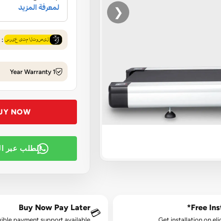
❮
: 08 Aug - 09 Aug
1 Year Warranty
UY NOW
الطلب عبر ا
Buy Now Pay Later
Free Inst
💳
xible payment support available.
Get installation on eli