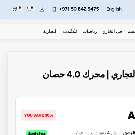
0
0
+971 50 842 9475
English
جسم
في الخارج
رياضات
مُكَمِّلات
التجارية
ري | محرك 4.0 حصان
A
YOU SAVE 30%