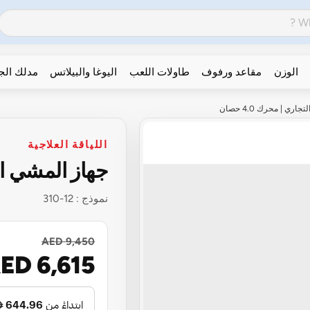
الوزن
مقاعد ورفوف
طاولات اللعب
اليوغا والبيلاتس
مدلك ال
ري | محرك 4.0 حصان
اللياقة العلاجية
جهاز المشي التجا
نموذج :
12-310
AED 9,450
ED 6,615