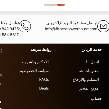
تواصل معنا عبر البريد الإلكتروني
تواصل معنا ع
0 842 9475
info@fitnesspowerhouse.com
4 584 8817
خدمة الزبائن
روابط سريعة
أ
اتصل بنا
الأحكام والشروط
معلومات عنا
سياسة الخصوصية
ا
التسليم والإرجاع
FAQs
موقع المتجر
Deals
حساب
ط