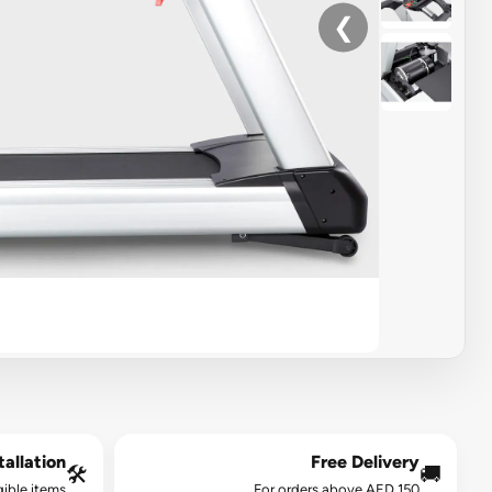
❯
allation*
Free Delivery
🛠️
🚚
gible items.
For orders above AED 150.