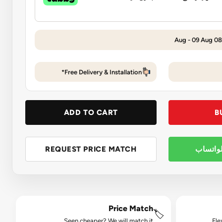
Free Delivery & Installation*
ADD TO CART
B
لواتساب
REQUEST PRICE MATCH
Price Match
🏷️
Seen cheaper? We will match it.
Fle