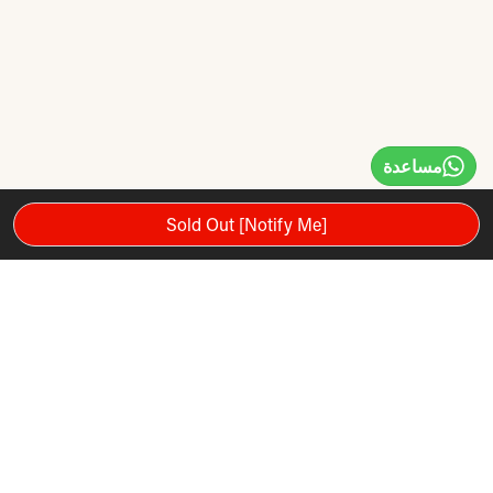
مساعدة
Sold Out [Notify Me]
يعتبر مقعد TKO التجاري متعدد الزوايا مثاليًا للأسواق الرأسية
والاستخدام التجاري. مصنوع بالكامل من أنابيب قياس 3 بوصة
مربعة 11 ، حاسبه الرئيسي المكون من قطعة واحدة جذاب ومتين.
تصميم Easy Handle يجعل التركيب والتفكيك مناسبين ، في حين
أن عجلات النقل الخلفية تمنح هذه الماكينة سهولة التنقل. أقفال
المقعد في موضعها للعمل المنحدر.