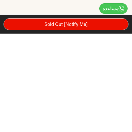
مساعدة
Sold Out [Notify Me]
مصنوعة من معدن عالي الجودة ، تقوم أطواق TKO Olympic
Quick Clip Weight بتأمين الألواح للقضبان بسهولة. من السهل حمل
أطواق الوزن هذه وخلعها لمزيد من الراحة.
تتمثل مهمة TKO TKO في تصنيع وتصميم معدات اللياقة البدنية
والملاكمة المبتكرة لتعزيز الصحة وأسلوب الحياة الصحي. تأسست
في عام 1996 ، أصبحت TKO مزودًا رائدًا للمنتجات لأحداث الملاكمة
النخبة ، بما في ذلك مسابقة القفازات الذهبية الوطنية والجمعية
الدولية للملاكمة النسائية. تلتزم TKO بتقديم منتجات اللياقة البدنية
التي ستوفر لك سنوات من القيمة والمتعة. 2 زوج الياقة الأولمبية
كليب الوزن السريع.