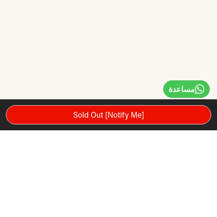
مساعدة
Sold Out [Notify Me]
8500 Pro Smith Cage بواسطة Weider. تم تصنيع هذا المنتج عالي
الجودة بخبرة وفقًا لمعايير الصناعة الصارمة لتقديم مزيج من تصميم
متوازن جيدًا ومستوى عالٍ من الحرفية. تم تصنيعها من مواد رائدة
في الصناعة باستخدام أحدث المعدات ، فهي تضمن الموثوقية الأبدية
والقيمة الدائمة. يتميز هذا المنتج بضمان الجودة الكامل ، الذي لا