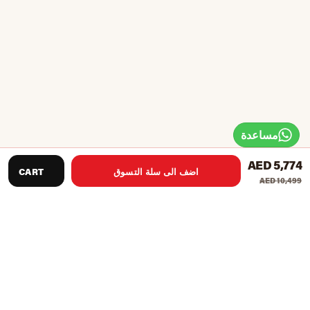
مساعدة
AED 5,774
اضف الى سلة التسوق
CART
AED 10,499