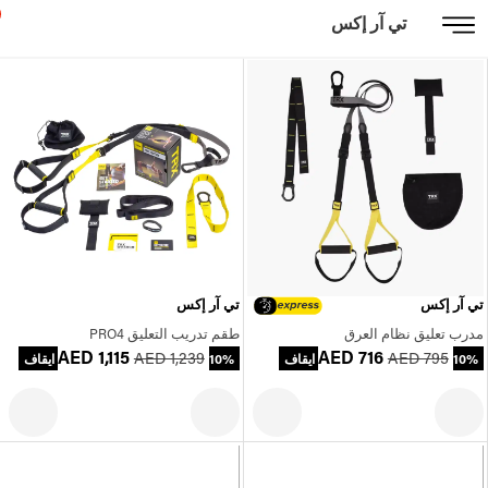
تي آر إكس
تي آر إكس
تي آر إكس
مدرب تعليق نظام العرق
طقم تدريب التعليق PRO4
AED 1,115
AED 716
AED 1,239
AED 795
10% ايقاف
10% ايقاف