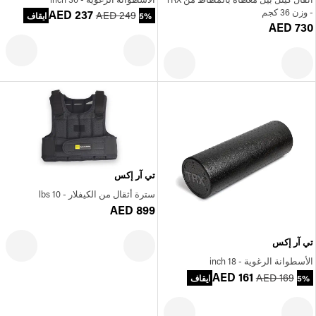
- وزن 36 كجم
AED 237
AED 249
5% ايقاف
AED 730
تي آر إكس
سترة أثقال من الكيفلار - 10 lbs
AED 899
تي آر إكس
الأسطوانة الرغوية - 18 inch
AED 161
AED 169
5% ايقاف