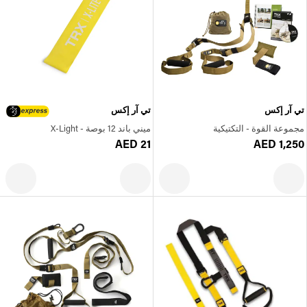
تي آر إكس
تي آر إكس
مجموعة القوة - التكتيكية
ميني باند 12 بوصة - X-Light
AED 21
AED 1,250