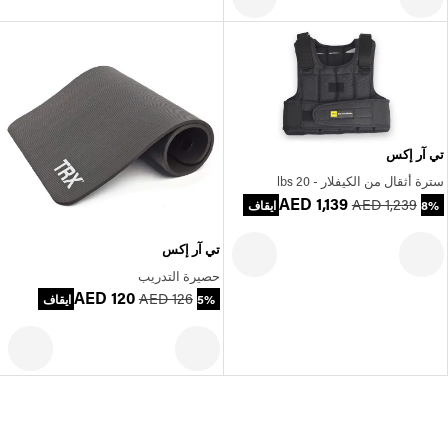
تي آر إكس
سترة أثقال من الكيفلار - 20 lbs
AED 1,139
AED 1,239
8% ايقاف
تي آر إكس
حصيرة التدريب
AED 120
AED 126
5% ايقاف