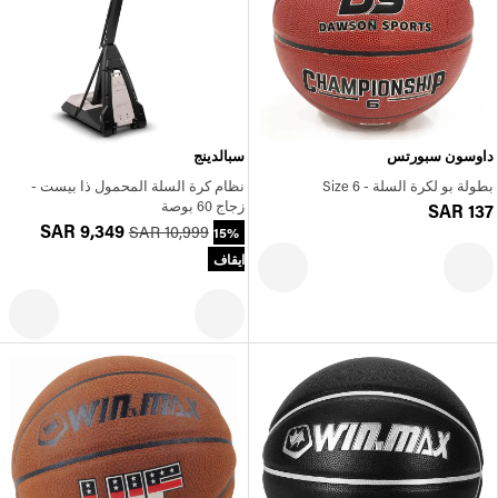
داوسون سبورتس
سبالدينج
بطولة بو لكرة السلة - Size 6
نظام كرة السلة المحمول ذا بيست -
زجاج 60 بوصة
SAR 137
SAR 9,349
SAR 10,999
15%
ايقاف