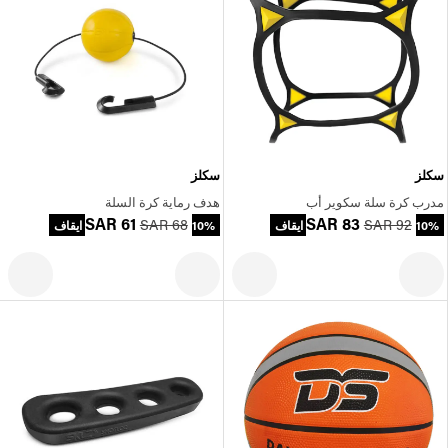
سكلز
سكلز
مدرب كرة سلة سكوير أب
هدف رماية كرة السلة
SAR 61
SAR 83
SAR 68
SAR 92
10% ايقاف
10% ايقاف