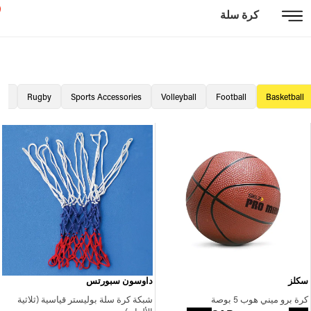
كرة سلة
all
Rugby
Sports Accessories
Volleyball
Football
Basketball
سكلز
داوسون سبورتس
كرة برو ميني هوب 5 بوصة
شبكة كرة سلة بوليستر قياسية (ثلاثية