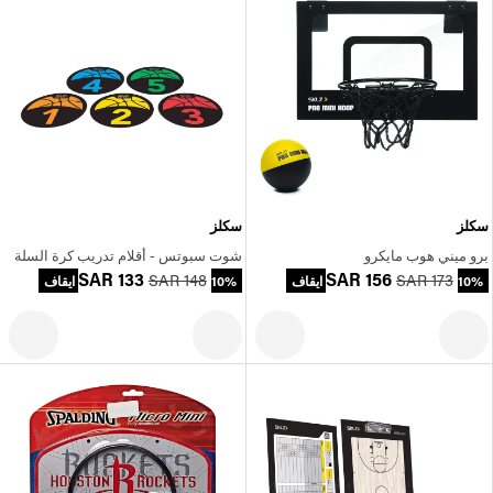
سكلز
سكلز
برو ميني هوب مايكرو
شوت سبوتس - أقلام تدريب كرة السلة
SAR 133
SAR 156
SAR 148
SAR 173
10% ايقاف
10% ايقاف