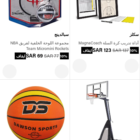
سكلز
سبالدينج
أداة تدريب كرة السلة MagnaCoach
مجموعة اللوحة الخلفية لفريق NBA
Team Micromini Rockets
SAR 123
SAR 137
10% ايقاف
SAR 69
SAR 77
10% ايقاف