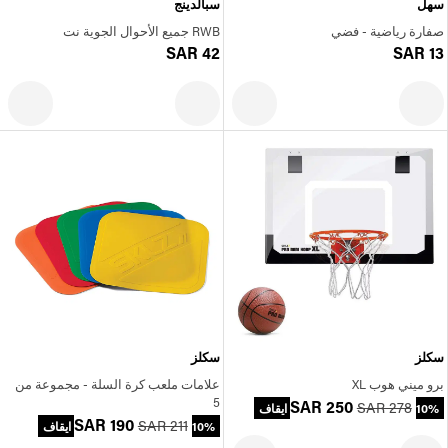
سهل
سبالدينج
صفارة رياضية - فضي
RWB جميع الأحوال الجوية نت
SAR 42
SAR 13
سكلز
سكلز
برو ميني هوب XL
علامات ملعب كرة السلة - مجموعة من
5
SAR 250
SAR 278
10% ايقاف
SAR 190
SAR 211
10% ايقاف