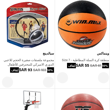
وينماكس
سبالدينج
منطقة كرة السلة المطاطية - Size 7
مجموعة ملصقات صغيرة الحجم للاعبي
الدوري الاميركي للمحترفين للأطفال
SAR 55
SAR 61
10% ايقاف
SAR 93
SAR 103
10% ايقاف