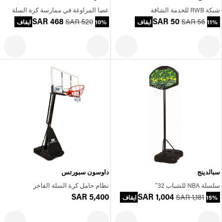
شبكة RWB للخدمة الشاقة
عصا المراوغة في ممارسة كرة السلة
SAR 468
SAR 50
SAR 520
SAR 56
11% ايقاف
10% ايقاف
سبالدينج
داوسون سبورتس
سلسلة NBA للشباب 32″
نظام حامل كرة السلة الفاخر
SAR 5,400
SAR 1,004
SAR 1,181
15% ايقاف