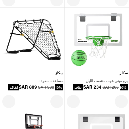
سكلز
سكلز
برو ميني هوب منتصف الليل
مساعدة منفردة
SAR 889
SAR 234
SAR 988
SAR 260
10% ايقاف
10% ايقاف