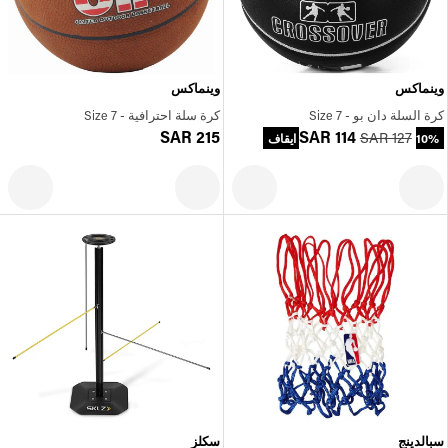
وينماكس
وينماكس
كرة السلة دان بو - Size 7
كرة سلة احترافية - Size 7
SAR 215
SAR 114
SAR 127
10% ايقاف
سبالدينج
سكلز