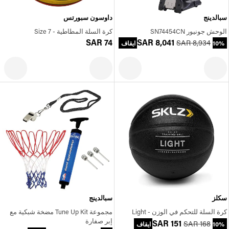
سبالدينج
داوسون سبورتس
الوحش جونيور SN74454CN
كرة السلة المطاطية - Size 7
SAR 74
SAR 8,041
SAR 8,934
10% ايقاف
سكلز
سبالدينج
كرة السلة للتحكم في الوزن - Light
مجموعة Tune Up Kit مضخة شبكية مع
إبر صفارة
SAR 151
SAR 168
10% ايقاف