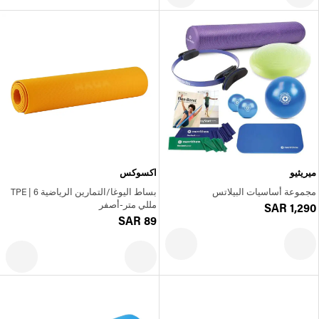
ميريثيو
اكسوكس
مجموعة أساسيات البيلاتس
بساط اليوغا/التمارين الرياضية TPE | 6
مللي متر-أصفر
SAR 1,290
SAR 89