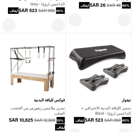
الداعمين (زوج) - Grey
SAR 26
SAR 48
46% ايقاف
SAR 523
SAR 950
45% ايقاف
تيغوار
فوكس للياقة البدنية
ستيبر اللياقة البدنية الاحترافي +
سرير بيلاتيس ريفورمر من الخشب
الداعمين (زوج) - Black
الصلب
SAR 10,625
SAR 523
SAR 12,500
SAR 950
45% ايقاف
15%
ايقاف