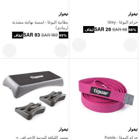
تيغوار
تيغوار
حزام اليوغا - Grey
بطانية اليوغا - لمسة نهائية مشذبة
(رمادي)
SAR 26
SAR 48
46% ايقاف
SAR 93
SAR 169
45% ايقاف
تيغوار
تيغوار
حزام اليوغا - Purple
ستيبر اللياقة البدنية الاحترافي +