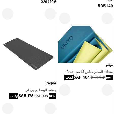
SAR 149
SAR 149
يوكيو
سجادة السفر مقاس 1.5 مم - Blue
SAR 404
SAR 449
10% ايقاف
Livepro
بساط اليوجا تي بي اي
SAR 178
SAR 198
10% ايقاف