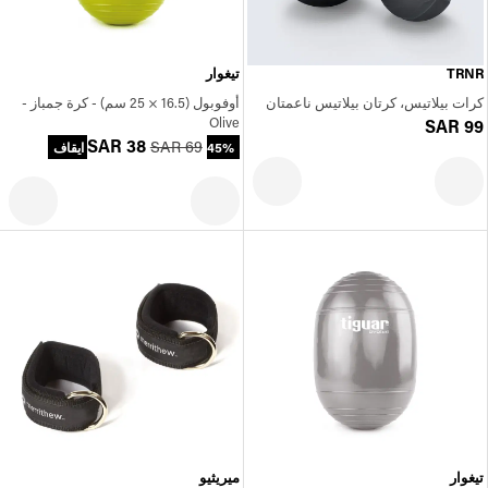
TRNR
تيغوار
كرات بيلاتيس، كرتان بيلاتيس ناعمتان
أوفوبول (16.5 × 25 سم) - كرة جمباز -
Olive
SAR 99
SAR 38
SAR 69
45% ايقاف
تيغوار
ميريثيو