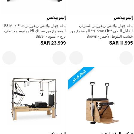
إلينو بيلاتس
إلينو بيلاتس
باقة جهاز بيلاتس ريفورمر المنزلي
باقة جهاز بيلاتس ريفورمر E8 Max Plus
القابل للطي **Home Fit** المصنوع من
المصنوع من سبائك الألومنيوم مع نصف
خشب البلوط الأحمر - Brown
برج – أسود - Silver
SAR 23,999
SAR 11,995
النظام السابق
فوكس للياقة البدنية
إلينو بيلاتس