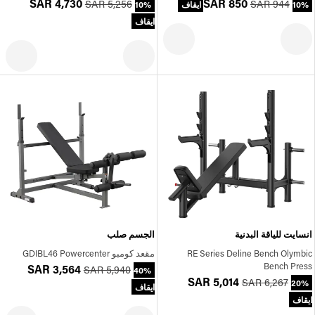
SAR 4,730
SAR 850
SAR 5,256
SAR 944
10% ايقاف
10%
ايقاف
انسايت للياقة البدنية
الجسم صلب
RE Series Deline Bench Olymbic
مقعد كومبو GDIBL46 Powercenter
Bench Press
SAR 3,564
SAR 5,940
40%
SAR 5,014
SAR 6,267
20%
ايقاف
ايقاف