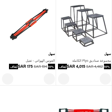
سهل
سهل
مجموعة صناديق Plyo الكاملة
القوس الهوائي - ثقيل
SAR 175
SAR 4,015
SAR 194
SAR 4,462
10% ايقاف
10% ايقاف