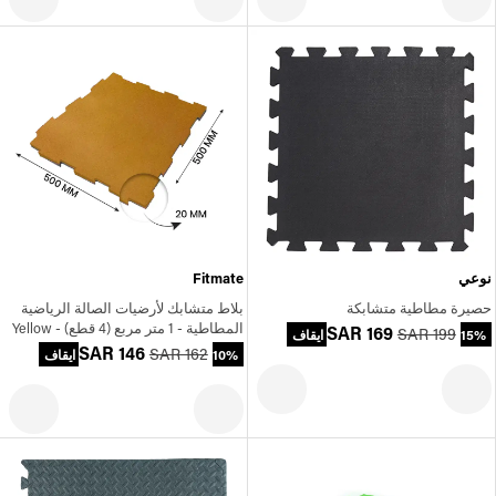
نوعي
Fitmate
حصيرة مطاطية متشابكة
بلاط متشابك لأرضيات الصالة الرياضية
المطاطية - 1 متر مربع (4 قطع) - Yellow
SAR 169
SAR 199
15% ايقاف
SAR 146
SAR 162
10% ايقاف