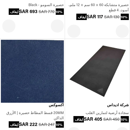
حصيرة متشابكة 60 × 60 سم × 12 ملم،
حصيرة السومو - Black
أسود، 4 قطع
SAR 693
SAR 770
10% ايقاف
SAR 117
SAR 130
10% ايقاف
شركة اديداس
اكسوكس
سجادة أرضية لتمارين القلب
20MM قسط المطاط حصيرة | الأزرق
الداكن
SAR 405
SAR 450
10% ايقاف
SAR 222
SAR 247
10% ايقاف