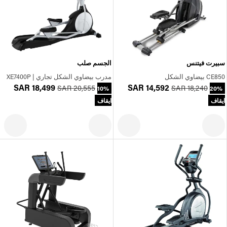
سبيرت فيتنس
الجسم صلب
CE850 بيضاوي الشكل
مدرب بيضاوي الشكل تجاري | XE7400P
SAR 18,499
SAR 14,592
SAR 20,555
SAR 18,240
10%
20%
ايقاف
ايقاف