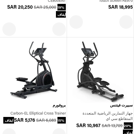
CE800ENT
Touch Screen RE970
SAR 20,250
SAR 18,995
SAR 25,000
19%
ايقاف
سبيرت فيتنس
بروفورم
جهاز التمارين الرياضية المتعددة
Carbon-EL Elliptical Cross Trainer
المتقاطع سي اي
SAR 5,176
SAR 6,089
15% ايقاف
SAR 10,967
SAR 13,709
20%
ايقاف