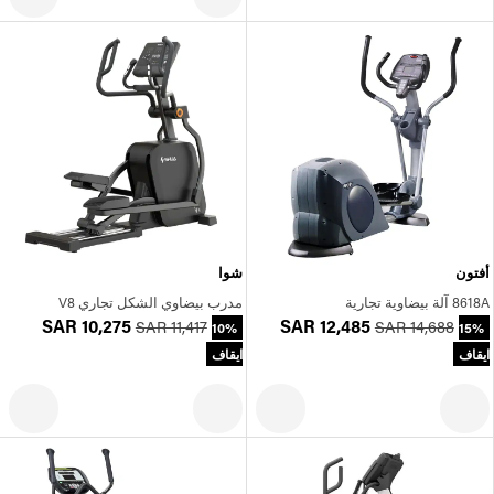
أفتون
شوا
8618A آلة بيضاوية تجارية
مدرب بيضاوي الشكل تجاري V8
SAR 10,275
SAR 12,485
SAR 11,417
SAR 14,688
10%
15%
ايقاف
ايقاف