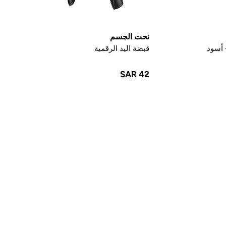
نحت الجسم
 أسود
قبضة اليد الرقمية
SAR 42