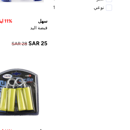
نوعي
1
سهل
11% ايقاف
قبضة اليد
SAR 25
SAR 28