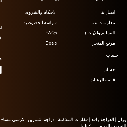
أ
اتصل بنا
الأحكام والشروط
معلومات عنا
سياسة الخصوصية
ا
التسليم والإرجاع
FAQs
موقع المتجر
Deals
حساب
ط
حساب
قائمة الرغبات
وران |
الدراجة راقد |
قفازات الملاكمة |
دراجة التمارين |
كرسي مساج |
التجذيف الرياضي |
كيتلبيل |