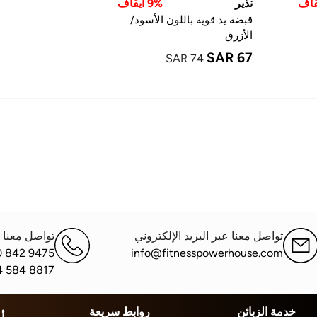
نذير
9% ايقاف
قبضة يد قوية باللون الأسود/
الأزرق
SAR 67
SAR 74
تواصل معنا عبر البريد الإلكتروني
تواصل معنا ع
0 842 9475
info@fitnesspowerhouse.com
4 584 8817
خدمة الزبائن
روابط سريعة