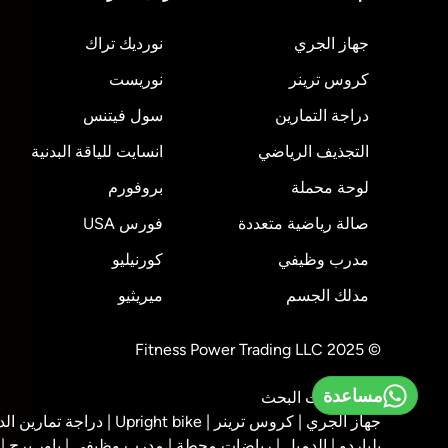
جهاز الجري
نورديك تراك
كروس ترينر
نوريست
دراجة التمارين
سول فيتنس
التجذيف الرياضي
انسايت للياقة البدنية
لوحة محملة
بروفورم
صالة رياضية متعددة
فورس USA
مدرب وظيفي
كورنيليو
مدلك الجسم
ميريثيو
© 2025 Fitness Power Trading LLC
مساعدة
أهم عمليات البحث
جهاز الجري |
كروس ترينر |
Upright bike |
دراجة تمارين الد
بلياردو |
الدمبل |
رياضات محطة |
مدرب وظيفي |
باور برج |