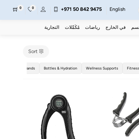
0
0
+971 50 842 9475
English
جسم
في الخارج
رياضات
مُكَمِّلات
التجارية
Sort
Resistance Bands
Bottles & Hydration
Wellness Supports
Fitnes