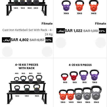
Fitmate
Fitmate
Cast Iron Kettlebell Set With Rack - 4-
SAR 1,022
SAR 1,310
22% ايقاف
24 Kg
SAR 4,802
SAR 6,157
22% ايقاف