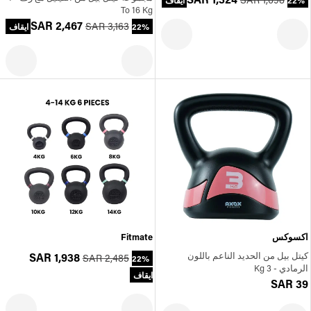
22% ايقاف
To 16 Kg
SAR 2,467
SAR 3,163
22% ايقاف
اكسوكس
Fitmate
كيتل بيل من الحديد الناعم باللون
SAR 1,938
SAR 2,485
22%
الرمادي - 3 Kg
ايقاف
SAR 39