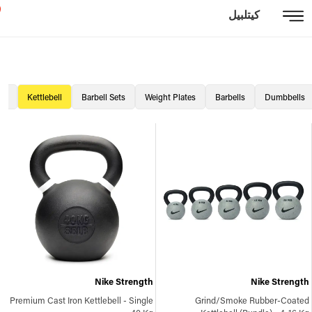
كيتلبيل
all
Kettlebell
Barbell Sets
Weight Plates
Barbells
Dumbbells
Nike Strength
Nike Strength
Premium Cast Iron Kettlebell - Single
Grind/Smoke Rubber-Coated