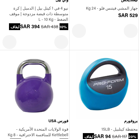
جهاز المشي فيتنس فلو - 24 Kg
نيو 4 في 1 كيتل بيل | الدمبل | كرة
متوسطة ذات قبضة مزدوجة | موقف
SAR 529
الضغط - L - 10 Kg
SAR 394
SAR 438
10% ايقاف
بروفورم
فورس USA
محفظة كيتلبيل - 15LB
قوة الولايات المتحدة الأمريكية -
Kettlebell للمنافسة الاحترافية - 8 Kg
SAR 94
SAR 117
20% ايقاف