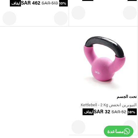
SAR 462
SAR 513
10% ايقاف
نحت الجسم
النيوبرين انخفض Kettlebell - 2 Kg
SAR 32
SAR 52
38% ايقاف
مساعدة