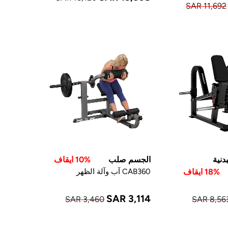
SAR 11,692
دنية
الجسم صلب
10% ايقاف
18% ايقاف
CAB360 آب وآلة الظهر
SAR 3,114
SAR 3,460
SAR 8,56