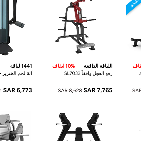
ام السابق
اللياقة الدافعة
10% ايقاف
1441 لياقة
ك
رفع العجل واقفاً SL7032
آلة لحم الخنزير - 1Fa514
SAR 6,773
SAR 7,765
1
SAR 8,628
SAR