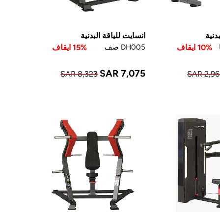
دنية
انسايت للياقة البدنية
10% ايقاف
DH005 صف
15% ايقاف
SAR 7,075
SAR 8,323
SAR 2,9