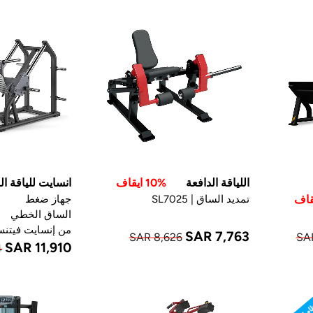
اللياقة الدافعة
10% ايقاف
انسايت للياقة الب
تمديد الساق | SL7025
جهاز ضغط
الساق الخطي
من إنسايت فيتن
SAR 7,763
SAR 8,626
SA
SAR 11,910
4