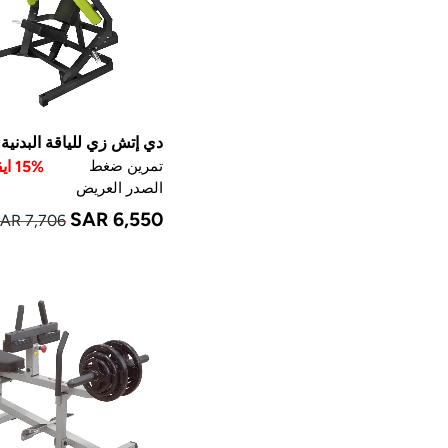
دي إتش زي للياقة البدنية
تمرين ضغط
15% ايقاف
الصدر العريض
SAR 6,550
AR 7,706