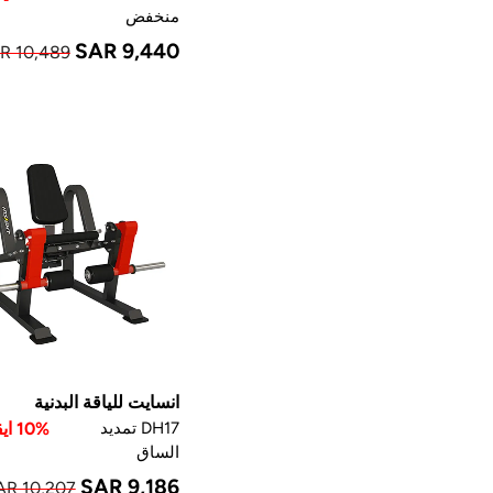
منخفض
SAR 9,440
R 10,489
انسايت للياقة البدنية
DH17 تمديد
10% ايقاف
الساق
SAR 9,186
AR 10,207