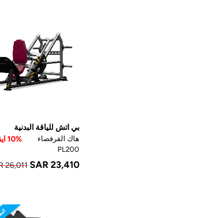
بي اتش للياقة البدنية
هاك القرفصاء
10% ايقاف
PL200
SAR 23,410
R 26,011