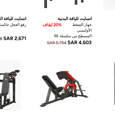
انسايت للياقة البدنية
انسايت للياقة الب
جهاز الضغط
20% ايقاف
رفع العجل جالسا
الأوليمبي
المسطح من سلسلة RE
SAR 2,671
68
SAR 4,603
SAR 5,754