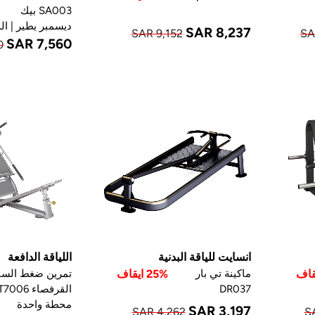
SA003 بيك
ديسمبر يطير | الد
SAR 8,237
SAR 9,152
SA
SAR 7,560
0
انسايت للياقة البدنية
اللياقة الدافعة
ماكينة تي بار
25% ايقاف
تمرين ضغط السا
DR037
محطة واحدة
SAR 3,197
SAR 4,262
S