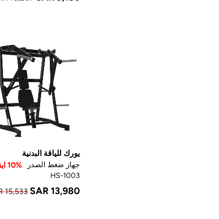
يورك للياقة البدنية
جهاز ضغط الصدر
10% ايقاف
HS-1003
SAR 13,980
 15,533