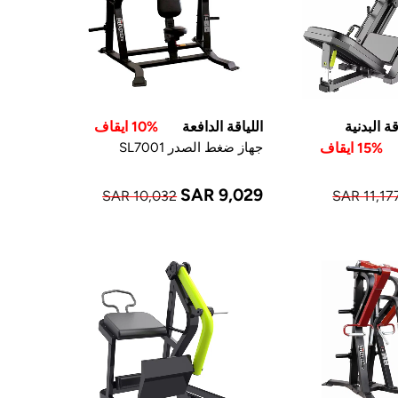
 البدنية
اللياقة الدافعة
10% ايقاف
15% ايقاف
جهاز ضغط الصدر SL7001
SAR 9,029
SAR 10,032
SAR 11,17