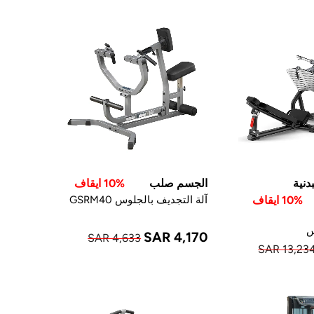
دنية
الجسم صلب
10% ايقاف
10% ايقاف
آلة التجديف بالجلوس GSRM40
س
SAR 4,170
SAR 4,633
SAR 13,23