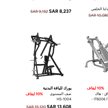
لتا الخلفي
SAR 8,237
SAR 9,152
SAR 10,08
10% ايقاف
يورك للياقة البدنية
ق - هاك
صف المستوى
10% ايقاف
القرفصاء IT6006 IT7006 -
HS-1004
SAR 13,608
SAR 15,120