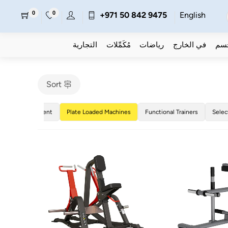
0
0
+971 50 842 9475
English
جسم
في الخارج
رياضات
مُكَمِّلات
التجارية
Sort
Training Equipment
Plate Loaded Machines
Functional Trainers
Selec