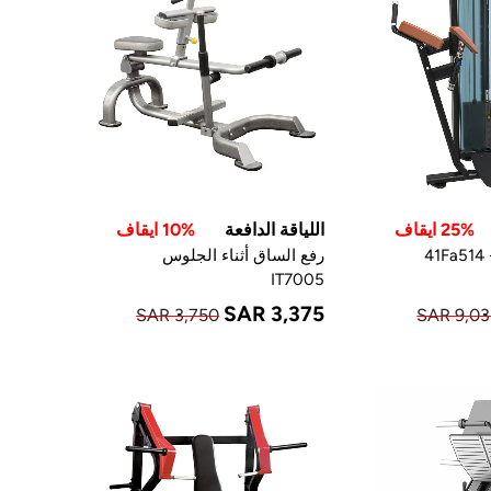
25% ايقاف
اللياقة الدافعة
10% ايقاف
4
رفع الساق أثناء الجلوس
IT7005
SAR 3,375
SAR 3,750
SAR 9,03