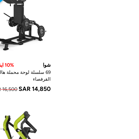
النظ
شوا
10% ايقاف
69 سلسلة لوحة محملة ها
القرفصاء
SAR 14,850
 16,500