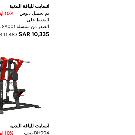
انسايت للياقة البدنية
تم تحميل دبوس
10% ايقاف
الضغط على
الصدر من سلسلة SA SA001
SAR 10,335
R 11,483
انسايت للياقة البدنية
DH004 صف
10% ايقاف