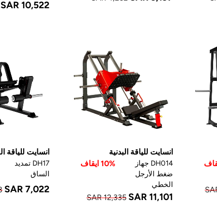
SAR 10,522
انسايت للياقة البدنية
انسايت للياقة الب
DH014 جهاز
10% ايقاف
DH17 تمديد
ضغط الأرجل
الساق
الخطي
SAR 7,022
3
SAR
SAR 11,101
SAR 12,335