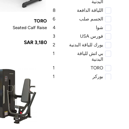
البدنية
اللياقة الدافعة
8
الجسم صلب
6
TORO
شوا
4
Seated Calf Raise
فورس USA
3
SAR 3,180
يورك للياقة البدنية
2
بي اتش للياقة
1
البدنية
1
TORO
بوركر
1
رياضة80
1
1441 لياقة
1