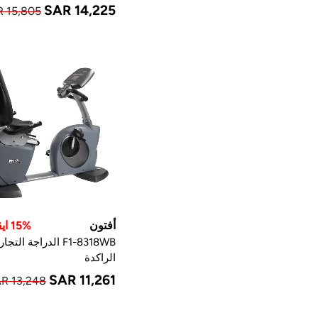
SAR 14,225
 15,805
أفتون
15% ايقاف
F1-8318WB الدراجة التجا
الراكدة
SAR 11,261
R 13,248