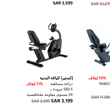
SAR 3,599
SAR 10,27
10% ايقاف
إكستيرا للياقة البدنية
دراجة مستلقية
11% ايقاف
SB2.5 مزودة بـ
24 مستوى مقاومة مغناطيسية
SAR 11,08
SAR 3,199
SAR 3,599