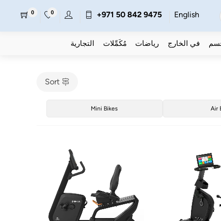
0
0
+971 50 842 9475
English
جسم
في الخارج
رياضات
مُكَمِّلات
التجارية
Sort
Mini Bikes
Air 