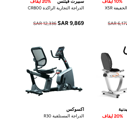
10% ايقاف
سبيرت فيتنس
20% ايقاف
خفيفة X5R
الدراجة التجارية الراكدة CR800
SAR 9,869
SAR 12,336
SAR 6,17
دنية
اكسوكس
20% ايقاف
الدراجة المستلقية R30