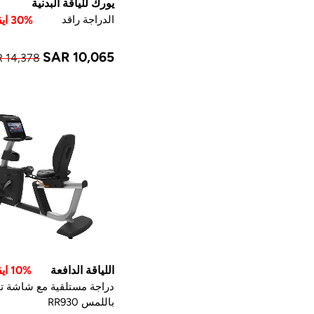
يورك للياقة البدنية
الدراجة راقد
30% ايقاف
SAR 10,065
 14,378
اللياقة الدافعة
10% ايقاف
دراجة مستلقية مع شاشة ت
باللمس RR930