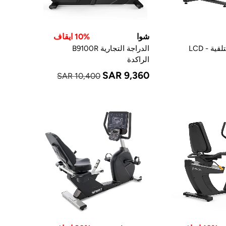
شوا
10% ايقاف
ة - LCD
الدراجة التجارية B9100R
الراكدة
SAR 9,360
SAR 10,400