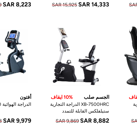
SAR 8,223
SAR 14,333
9
SAR 15,925
SAR
الجسم صلب
10% ايقاف
أفتون
رية
XB-7500HRC الدراجة التجارية
الدراجة الهوائية RX800
ستيلفلكس القابلة للتمدد
SAR 9,979
SAR 8,882
8
SAR 9,869
SA