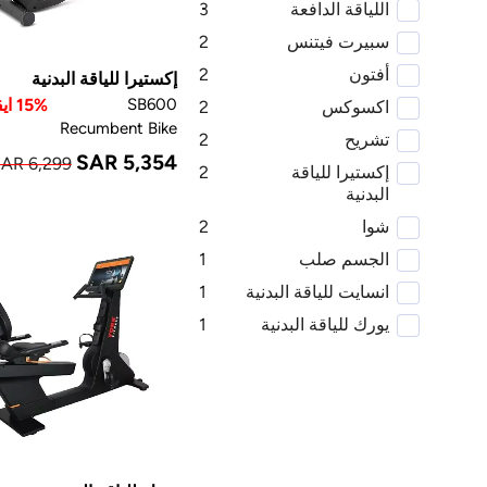
اللياقة الدافعة
3
سبيرت فيتنس
2
أفتون
2
إكستيرا للياقة البدنية
SB600
15% ايقاف
اكسوكس
2
Recumbent Bike
تشريح
2
SAR 5,354
AR 6,299
إكستيرا للياقة
2
البدنية
شوا
2
الجسم صلب
1
انسايت للياقة البدنية
1
يورك للياقة البدنية
1