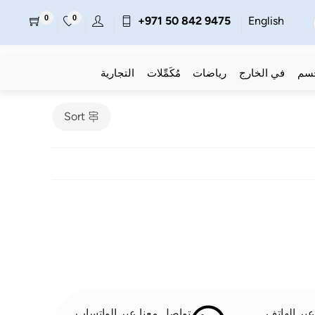
0
0
+971 50 842 9475
English
جسم
في الخارج
رياضات
مُكَمِّلات
التجارية
Sort
بر الهاتف
تواصل معنا عبر الواتساب