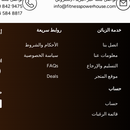
0 842 9475
info@fitnesspowerhouse.com
4 584 8817
خدمة الزبائن
روابط سريعة
أ
اتصل بنا
الأحكام والشروط
معلومات عنا
سياسة الخصوصية
ا
التسليم والإرجاع
FAQs
موقع المتجر
Deals
حساب
ط
حساب
قائمة الرغبات