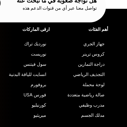
هل تواجه صعوبة في ما تبحث عنه
تواصل معنا عبر أي من قنوات الدعم هذه
أهم الفئات
ارقى الماركات
جهاز الجري
نورديك تراك
كروس ترينر
نوريست
دراجة التمارين
سول فيتنس
التجذيف الرياضي
انسايت للياقة البدنية
لوحة محملة
بروفورم
صالة رياضية متعددة
فورس USA
مدرب وظيفي
كورنيليو
مدلك الجسم
ميريثيو