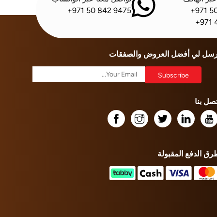
+971 50 842 9475
+971 5
+971 
رسل لي أفضل العروض والصفقات
تصل بنا
رق الدفع المقبولة