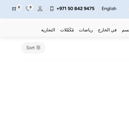
0
0
+971 50 842 9475
English
جسم
في الخارج
رياضات
مُكَمِّلات
التجارية
Sort