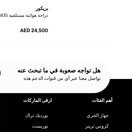
بريكور
دراجة هوائية مستلقية RBK 835
AED 24,500
هل تواجه صعوبة في ما تبحث عنه
تواصل معنا عبر أي من قنوات الدعم هذه
أهم الفئات
ارقى الماركات
جهاز الجري
نورديك تراك
كروس ترينر
نوريست