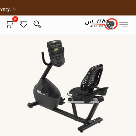
livery
0